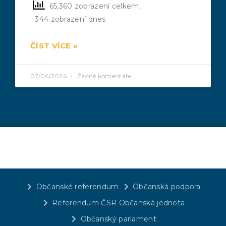
65,360 zobrazení celkem,
344 zobrazení dnes
ČÍST VÍCE »
07/06/2026
Žádné komentáře
Občanské referendum
Občanská podpora
Referendum ČSR Občanská jednota
Občanský parlament