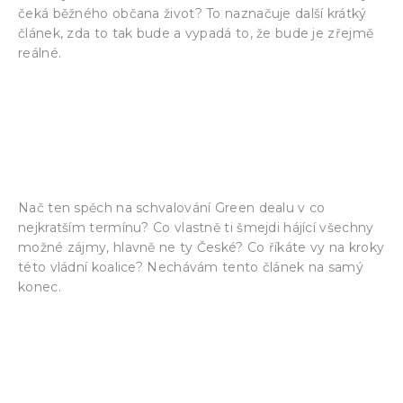
čeká běžného občana život? To naznačuje další krátký
článek, zda to tak bude a vypadá to, že bude je zřejmě
reálné.
Schmarcz: Blíží se zelená pohroma. Klimatická
politika zdraží všechno všem, elektřina se stane
vzácná, skončí výroba aut… a to vše už za pár let
– Ekonomický magazín (e-news.cz)
Nač ten spěch na schvalování Green dealu v co
nejkratším termínu? Co vlastně ti šmejdi hájící všechny
možné zájmy, hlavně ne ty České? Co říkáte vy na kroky
této vládní koalice? Nechávám tento článek na samý
konec.
Komentář | Český Green Deal je tu. Fialova vláda
ho chce schválit nyní v čase dovolených. Jen
pohonné hmoty kvůli němu mají zdražit o 10 Kč/l
(msn.com)