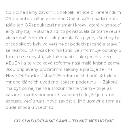
Co říci na samý závěr? Již několik let lidé z Referendum
ČSR a poté z něho vzniklého Občanského parlamentu
(dále jen OP) poukazují na směr i kroky, které vládnoucí
elity chystají. Většina z lidí to považovala za plané řeči a
víceméně nemožné. Jak pomalu čas plyne, všechny ty
předpoklady byly ve většině případech přesné a stávají
se realitou. OP však kromě toho, že informuje občany o
tom, co se chystá, tak také nabízí, jako jediní v zemi,
ŘEŠENÍ a to v celkové reformě naší malé krásné země.
Jsou připraveny prozatímní zákony a pracuje se i na
Nové Občanské Ústavě, 25 reformních bodů již bylo v
mnoha článcích uvedeno, tak jen podotknu → Zákonů
má být co nejméně a srozumitelné všem – to je asi
zásadní rozdíl v budoucích zákonech. To, že je nutné
spoustu věcí zrušit, nové zavést či jiné upravit o tom asi
bude shoda u všech lidí.
CO SI NEUDĚLÁME SAMI – TO MÍT NEBUDEME.