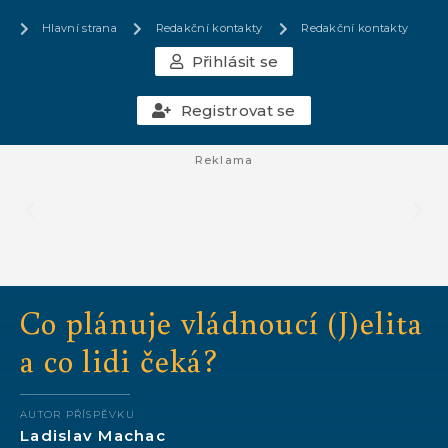
Hlavní strana
Redakční kontakty
Redakční kontakty
Přihlásit se
Registrovat se
Reklama
Co plánuje vládnoucí (J)elita
a co lidi čeká?
AUTOR PŘÍSPĚVKU
Ladislav Machac