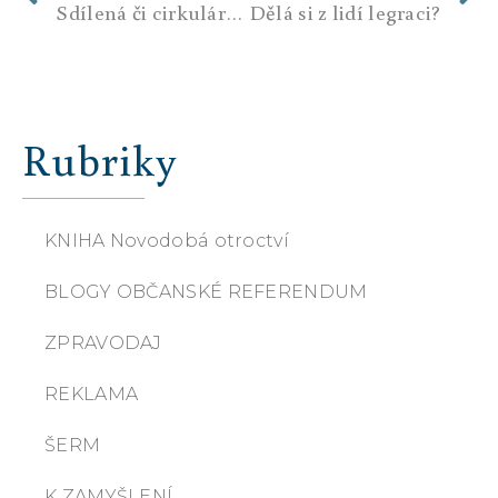
Sdílená či cirkulární? Jaký je rozdíl a je to záchrana pro lidstvo?
Dělá si z lidí legraci?
Rubriky
KNIHA Novodobá otroctví
BLOGY OBČANSKÉ REFERENDUM
ZPRAVODAJ
REKLAMA
ŠERM
K ZAMYŠLENÍ