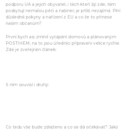
podporu UA a jejich obyvatel, i těch kteří žijí zde, těm
poskytují nemalou péči a našinec je příliš nezajímá. Plní
důsledně pokyny a nařízení z EU a co že to přinese
našim občanům?
První bych asi zmínil vytápění domovů a plánovaným
POSTIHEM, na to jsou úředníci připraveni velice rychle.
Zde je zveřejněn článek:
Mnoho lidí stále nevyměnilo starý kotel. Budou
padat pokuty – Dřevostavitel.cz (drevostavitel.cz)
S ním souvisí i druhý:
Špatné topení mohou obce trestat
mnohatisícovými pokutami. Stačí jim pár stovek –
Deník.cz (denik.cz)
Co tedy vše bude zdraženo a co se dá očekávat? Jaký