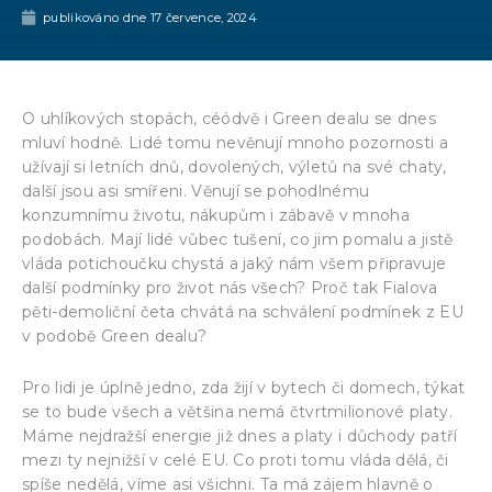
publikováno dne
17 července, 2024
O uhlíkových stopách, céódvě i Green dealu se dnes
mluví hodně. Lidé tomu nevěnují mnoho pozornosti a
užívají si letních dnů, dovolených, výletů na své chaty,
další jsou asi smířeni. Věnují se pohodlnému
konzumnímu životu, nákupům i zábavě v mnoha
podobách. Mají lidé vůbec tušení, co jim pomalu a jistě
vláda potichoučku chystá a jaký nám všem připravuje
další podmínky pro život nás všech? Proč tak Fialova
pěti-demoliční četa chvátá na schválení podmínek z EU
v podobě Green dealu?
Pro lidi je úplně jedno, zda žijí v bytech či domech, týkat
se to bude všech a většina nemá čtvrtmilionové platy.
Máme nejdražší energie již dnes a platy i důchody patří
mezi ty nejnižší v celé EU. Co proti tomu vláda dělá, či
spíše nedělá, víme asi všichni. Ta má zájem hlavně o