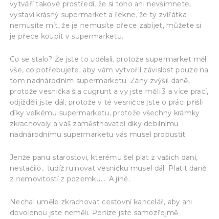
vytváří takové prostředí, že si toho ani nevšimnete,
vystaví krásný supermarket a řekne, že ty zvířátka
nemusíte mít, že je nemusíte přece zabíjet, můžete si
je přece koupit v supermarketu.
Co se stalo? Že jste to udělali, protože supermarket měl
vše, co potřebujete, aby vám vytvořil závislost pouze na
tom nadnárodním supermarketu. Záhy zvýšil daně,
protože vesnička šla cugrunt a vy jste měli 3 a více prací,
odjížděli jste dál, protože v té vesničce jste o práci přišli
díky velkému supermarketu, protože všechny krámky
zkrachovaly a váš zaměstnavatel díky debilnímu
nadnárodnímu supermarketu vás musel propustit.
Jenže panu starostovi, kterému šel plat z vašich daní,
nestačilo.. tudíž ruinovat vesničku musel dál. Platit daně
z nemovitostí z pozemku…. A jiné.
Nechal uměle zkrachovat cestovní kancelář, aby ani
dovolenou jste neměli. Peníze jste samozřejmě