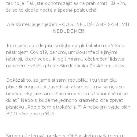
tak to je. Tak jste ochotni zajít až na práh smrti. Já vím,
že se to dobře nečte a špatně poslouchá.
Ale skutek je jen jeden – CO SI NEUDĚLÁME SAMI MÍT
NEBUDEME!!!
Toto celé, co zde píši, si dejte do globálního měřítka s
nástrojem Covid19, daněmi, umělou inflací a jinými
nástroji, které vedou k legitimnímu ožebračení lidstva
na celém světě a především k zániku České republiky.
Dokázali to, že jsme si sami republiku i tu vesničku
přivedli cugrunt. A zavedli si fašismus … my sami, sice
nevědomky, ale sami. Začneme s tím už konečně něco
dělat? Nebo si budeme jednoho krásného dne zpívat
písničku „Pod bičem otrokáře žil?“ A nebo jim vyjde plán
B? O něm zase příště..
Simona Peterová, poslanec Občanského parlamentu