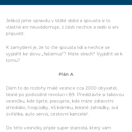
Jelikož jsme opravdu v těžké době a spousta si to
vlastně ani neuvědomuje, z části nechce a radši si ani
připustit.
K zamyšlení je, že to čte spousta lidí a nechce se
vyjádřit ke slovu „fašismus“? Máte strach? Vyjádřit se k
tomu?
Plán A
Dám to do rozlohy malé vesnice cca 2000 obyvatel,
těsně po podvodné revoluci r.89. Představte si takovou
vesničku, kde žijete, pracujete, kde máte zdravotní
středisko, hospůdky, 45 krámku, krásné zahrádky, svá
zvířátka, auto servis, cestovní kancelář.
Do této vesničky přijde super starosta, který vám