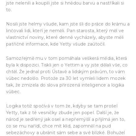
jste nelenili a koupili jste si hnědou barvu a nastříkali si
to.
Nosili jste helmy všude, kam jste šli do práce do krámu a
linčovali lidi, kteří je neměli. Pan starosta, který měl ve
vlastnictví noviny, které denně vycházely, abyste měli
patřičné informace, kde Yetty všude zaútočil.
Samozřejmě mu v tom pomáhala veškerá média, která
byla k dispozici. Tiskli jen o Yettim a vy jste dělali vše, co
chtěl. Že jednal proti Ústavě a lidským právům, to vám
vůbec nedošlo. Protože za 30 let vymleli lidem mozek
tak, že zmizela do slova přirozená inteligence a logika
vůbec.
Logika totiž spočívá v tom že, kdyby se tam prošel
Yetty, tak z té vesničky zbude jen popel. Další je, že
národ je sedřený jak osel a nepřemýšlí a přijímá jen to,
co se mu nařídí, chce mít klid, zapomněl na pud
sebezáchovy a ubránit sám sebe a své blízké. Bohužel