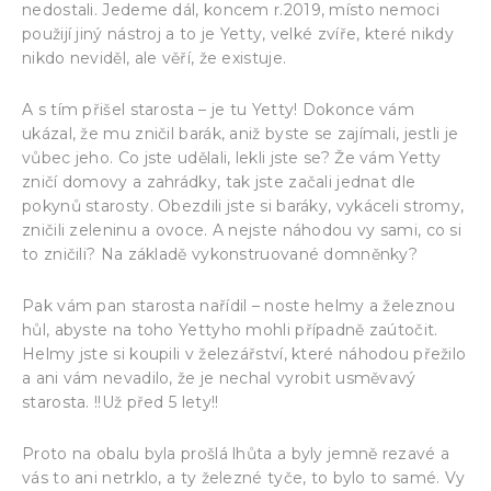
nedostali. Jedeme dál, koncem r.2019, místo nemoci
použijí jiný nástroj a to je Yetty, velké zvíře, které nikdy
nikdo neviděl, ale věří, že existuje.
A s tím přišel starosta – je tu Yetty! Dokonce vám
ukázal, že mu zničil barák, aniž byste se zajímali, jestli je
vůbec jeho. Co jste udělali, lekli jste se? Že vám Yetty
zničí domovy a zahrádky, tak jste začali jednat dle
pokynů starosty. Obezdili jste si baráky, vykáceli stromy,
zničili zeleninu a ovoce. A nejste náhodou vy sami, co si
to zničili? Na základě vykonstruované domněnky?
Pak vám pan starosta nařídil – noste helmy a železnou
hůl, abyste na toho Yettyho mohli případně zaútočit.
Helmy jste si koupili v železářství, které náhodou přežilo
a ani vám nevadilo, že je nechal vyrobit usměvavý
starosta. !!Už před 5 lety!!
Proto na obalu byla prošlá lhůta a byly jemně rezavé a
vás to ani netrklo, a ty železné tyče, to bylo to samé. Vy