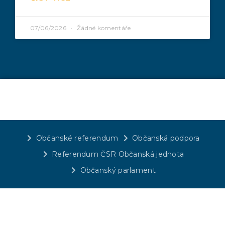
07/06/2026
Žádné komentáře
Občanské referendum
Občanská podpora
Referendum ČSR Občanská jednota
Občanský parlament