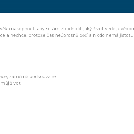
ěka nakopnout, aby si sám zhodnotil, jaký život vede, uvědo
hce a nechce, protože čas neúprosně běží a nikdo nemá jistotu
rmace, záměrně podsouvané
 můj život