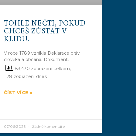
TOHLE NEČTI, POKUD
CHCEŠ ZŮSTAT V
KLIDU.
V roce 1789 vznikla Deklarace práv
člověka a občana. Dokument,
63,470 zobrazení celkem,
28 zobrazení dnes
ČÍST VÍCE »
07/06/2026
Žádné komentáře