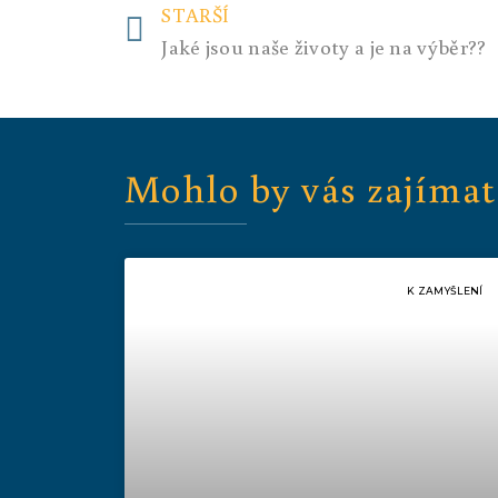
STARŠÍ
Jaké jsou naše životy a je na výběr??
Mohlo by vás zajímat
K ZAMYŠLENÍ