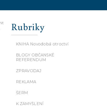
Rubriky
mit
,
KNIHA Novodobá otroctví
BLOGY OBČANSKÉ
REFERENDUM
ZPRAVODAJ
REKLAMA
ŠERM
K ZAMYŠLENÍ