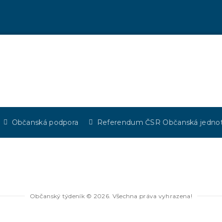
Občanská podpora
Referendum ČSR Občanská jedno
Občanský týdeník © 2026. Všechna práva vyhrazena!