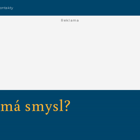
ontakty
Reklama
emá smysl?