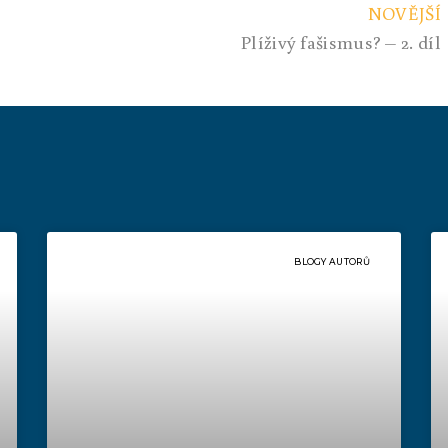
NOVĚJŠÍ
Plíživý fašismus? – 2. díl
BLOGY AUTORŮ