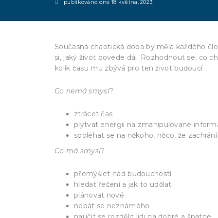
publikováno dne
18 května, 2023
Současná chaotická doba by měla každého člov
si, jaký život povede dál. Rozhodnout se, co c
kolik času mu zbývá pro ten život budoucí.
Co nemá smysl
?
ztrácet čas
plýtvat energií na zmanipulované info
spoléhat se na někoho, něco, že zachrání
Co má smysl
?
přemýšlet nad budoucností
hledat řešení a jak to udělat
plánovat nové
nebát se neznámého
naučit se rozdělit lidi na dobré a špatné