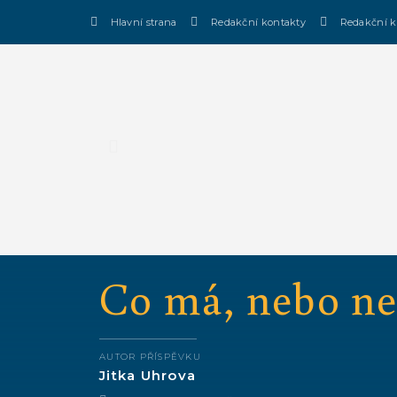
Hlavní strana
Redakční kontakty
Redakční k
Co má, nebo n
AUTOR PŘÍSPĚVKU
Jitka Uhrova