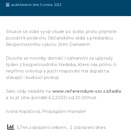
publikováno dne
5 února, 2023
Situace se stále vyvíjí všude po světě, proto přijměte
pozvání k poslechu Občanského rádia s předsedou
Bezpečnostního výboru Jiřím Danielem.
Dozvíte se novinky domácí i zahraniční za uplynulý
týden z bezpečnostního hlediska, které nás přímo či
nepřímo ovlivňují a jejich mapování má dopad na
stávající i budoucí postup.
Jako vždy naladíte na
www.referendum-csr.cz/radio
a to již zítra /pondělí 6.2.2023/ od 20.00hod.
Ivona Kopáčová, Propagační manažer
5,744 zobrazení celkem, 2 zobrazení dnes