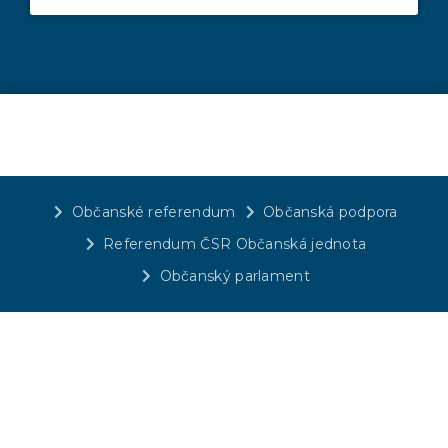
Občanské referendum
Občanská podpora
Referendum ČSR Občanská jednota
Občanský parlament