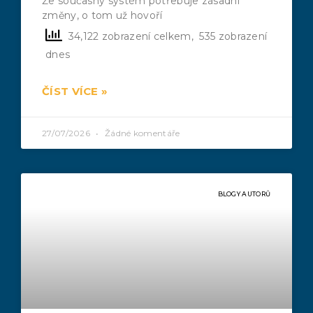
Že současný systém potřebuje zásadní
změny, o tom už hovoří
34,122 zobrazení celkem, 535 zobrazení
dnes
ČÍST VÍCE »
27/07/2026
Žádné komentáře
BLOGY AUTORŮ