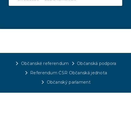
Občanské referendum
Občanská podpora
Referendum ČSR Občanská jednota
Občanský parlament