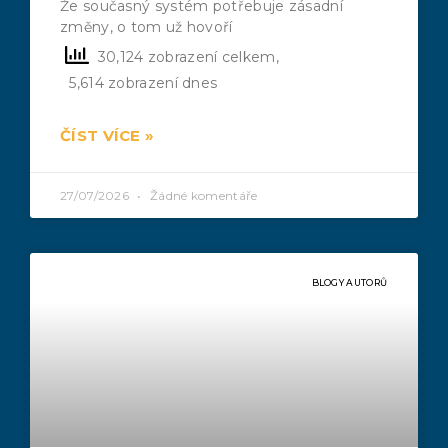
Že současný systém potřebuje zásadní
změny, o tom už hovoří
30,124 zobrazení celkem,
5,614 zobrazení dnes
ČÍST VÍCE »
27/07/2026
Žádné komentáře
BLOGY AUTORŮ