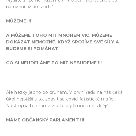
narození až do smrti?
MŮŽEME !!!
A MŮŽEME TOHO MÍT MNOHEM VÍC.
MŮŽEME
DOKÁZAT NEMOŽNÉ, KDYŽ SPOJÍME SVÉ SÍLY A
BUDEME SI POMÁHAT.
CO SI NEUDĚLÁME TO MÍT NEBUDEME !!!
www.referendum-csr.cz/dok-2/program/
Ale hezky jedno po druhém. V první řadě na nás čeká
úkol nejtěžší a to, zbavit se covid-fašistické mafie.
Nástroj na to máme zcela legitimní a nejsilnější.
MÁME OBČANSKÝ PARLAMENT !!!
www.lidove-volby.cz