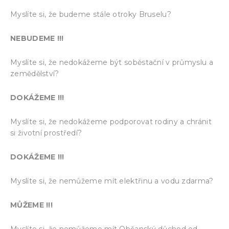
Myslíte si, že budeme stále otroky Bruselu?
NEBUDEME !!!
Myslíte si, že nedokážeme být soběstační v průmyslu a
zemědělství?
DOKÁŽEME !!!
Myslíte si, že nedokážeme podporovat rodiny a chránit
si životní prostředí?
DOKÁŽEME !!!
Myslíte si, že nemůžeme mít elektřinu a vodu zdarma?
MŮŽEME
!!!
Myslíte si, že nemůžeme mít Občanský důchod od