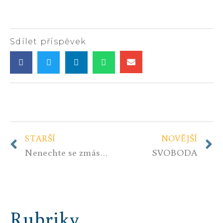
Sdílet příspěvek
STARŠÍ
NOVĚJŠÍ
Nenechte se zmást, plán na zánik České republiky pokračuje
SVOBODA
Rubriky