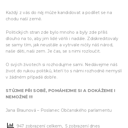
Každý z vás do něj může kandidovat a podílet se na
chodu naší země.
Politických stran zde bylo mnoho a byly zde příliš
dlouho na to, aby jim lidé věřili i nadále. Zdiskreditovaly
se samy tím, jak neustále a vytrvale ničily náš národ,
naše děti, naši zem. Je čas, se s nimi rozloučit.
O svých životech si rozhodujme sami. Nedávejme náš
život do rukou politiků, kteří to s námi rozhodně nemyslí
v žádném případě dobře.
STŮJME PŘI SOBĚ, POMÁHEJME SI A DOKÁŽEME I
NEMOŽNÉ !!!
Jana Braunová – Poslanec Občanského parlamentu
947 zobrazení celkem, 5 zobrazení dnes