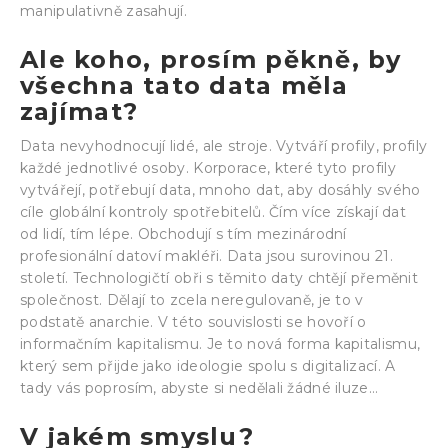
manipulativně zasahují.
Ale koho, prosím pěkně, by
všechna tato data měla
zajímat?
Data nevyhodnocují lidé, ale stroje. Vytváří profily, profily
každé jednotlivé osoby. Korporace, které tyto profily
vytvářejí, potřebují data, mnoho dat, aby dosáhly svého
cíle globální kontroly spotřebitelů. Čím více získají dat
od lidí, tím lépe. Obchodují s tím mezinárodní
profesionální datoví makléři. Data jsou surovinou 21.
století. Technologičtí obři s těmito daty chtějí přeměnit
společnost. Dělají to zcela neregulovaně, je to v
podstatě anarchie. V této souvislosti se hovoří o
informačním kapitalismu. Je to nová forma kapitalismu,
který sem přijde jako ideologie spolu s digitalizací. A
tady vás poprosím, abyste si nedělali žádné iluze…
V jakém smyslu?