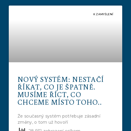
K ZAMYŠLENÍ
NOVÝ SYSTÉM: NESTAČÍ
ŘÍKAT, CO JE ŠPATNĚ.
MUSÍME ŘÍCT, CO
CHCEME MÍSTO TOHO..
Že současný systém potřebuje zásadní
změny, o tom už hovoří
28,931 zobrazení celkem,