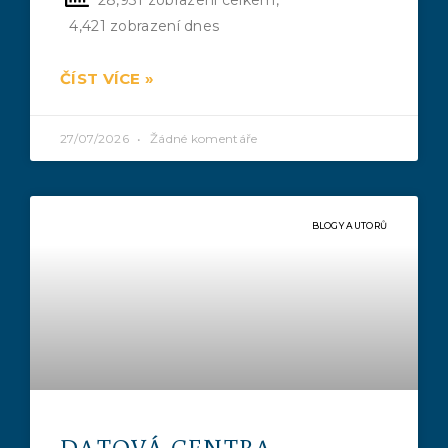
4,421 zobrazení dnes
ČÍST VÍCE »
27/07/2026
Žádné komentáře
BLOGY AUTORŮ
DATOVÁ CENTRA –