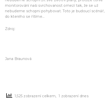
monitorování naši svrchovanost omezí tak, že se už
nebudeme schopni pohybovat. Toto je budoucí scénář,
do kterého se řítíme…
http://themavorarlberg.at/gesellschaft/von-
Zdroj:
jedem-internetnutzer-existiert-ein-dossier
Jana Braunová
1,525 zobrazení celkem, 1 zobrazení dnes