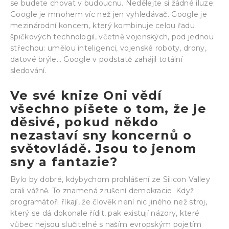
se budete chovat v budoucnu. Nedělejte si žádné iluze:
Google je mnohem víc než jen vyhledávač. Google je
mezinárodní koncern, který kombinuje celou řadu
špičkových technologií, včetně vojenských, pod jednou
střechou: umělou inteligenci, vojenské roboty, drony,
datové brýle… Google v podstatě zahájil totální
sledování.
Ve své knize Oni vědí
všechno píšete o tom, že je
děsivé, pokud někdo
nezastaví sny koncernů o
světovládě. Jsou to jenom
sny a fantazie?
Bylo by dobré, kdybychom prohlášení ze Silicon Valley
brali vážně. To znamená zrušení demokracie. Když
programátoři říkají, že člověk není nic jiného než stroj,
který se dá dokonale řídit, pak existují názory, které
vůbec nejsou slučitelné s naším evropským pojetím