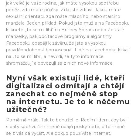
jak velká je vaše rodina, jak máte vysokou spotřebu
peněz, zda máte půjčky. Zda jste zdraví. Jakou máte
sexuální orientaci, zda máte mladšího, nebo staršího
manžela. Jeden příklad: Pokud jste muž a na Facebooku
kliknete „to se mi líbí“ na Britney Spears nebo Zoufalé
manželky, pak počítačové programy a algoritmy
Facebooku dospějí k závěru, že jste s vysokou
pravděpodobnost homosexuál. Lidé na Facebooku klikají
na „to se mi líbí“, a nevědí, že tyto informace
shromažďují a odvozují se z nich nové informace.
Nyní však existují lidé, kteří
digitalizaci odmítají a chtějí
zanechat co nejméně stop
na internetu. Je to k něčemu
užitečné?
Poměrně málo. Tak to bohužel je. Radím lidem, aby byli
s daty spořiví: čím méně údajů poskytnete, o to méně
se z vás dá vyčíst. Ale pokud používáte internet,