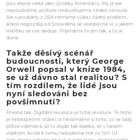
jsou stejně velké jako výrobky Američanů. My je ale
nepoužíváme, protože nedůvěřujeme čínské cenzuře.
Ale s produkty z USA nemáme vůbec žádný problém,
ačkoli nejpozději od Snowdena se všeobecně ví, v jakém
měřítku se vše sleduje. Přijímáme to jen tak, a to je
divné.
Takže děsivý scénář
budoucnosti, který George
Orwell popsal v knize 1984,
se už dávno stal realitou? S
tím rozdílem, že lidé jsou
nyní sledováni bez
povšimnutí?
Přesně tak. Digitální revoluce je tichá revoluce. To ticho
je nebezpečné. Vůbec si nevšímáme si toho, co se tady
plíživě odehrává, až to dojde tak daleko, že v našem
vlastním životě k tomu nebudeme mít co říct. Už
nebudeme schopni žít své životní plány, protože tohle