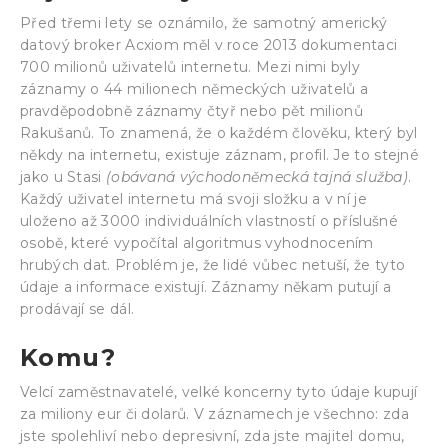
Před třemi lety se oznámilo, že samotný americký
datový broker Acxiom měl v roce 2013 dokumentaci
700 milionů uživatelů internetu. Mezi nimi byly
záznamy o 44 milionech německých uživatelů a
pravděpodobně záznamy čtyř nebo pět milionů
Rakušanů. To znamená, že o každém člověku, který byl
někdy na internetu, existuje záznam, profil. Je to stejné
jako u Stasi
(obávaná východoněmecká tajná služba)
.
Každý uživatel internetu má svoji složku a v ní je
uloženo až 3000 individuálních vlastností o příslušné
osobě, které vypočítal algoritmus vyhodnocením
hrubých dat. Problém je, že lidé vůbec netuší, že tyto
údaje a informace existují. Záznamy někam putují a
prodávají se dál.
Komu?
Velcí zaměstnavatelé, velké koncerny tyto údaje kupují
za miliony eur či dolarů. V záznamech je všechno: zda
jste spolehliví nebo depresivní, zda jste majitel domu,