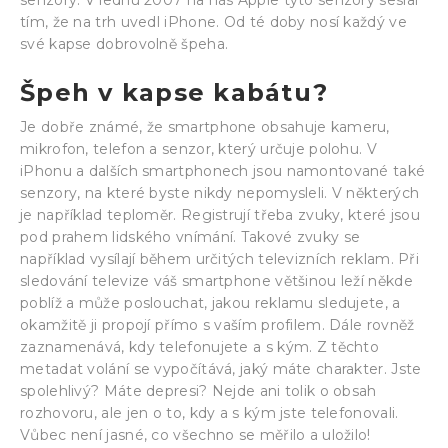
tím, že na trh uvedl iPhone. Od té doby nosí každý ve
své kapse dobrovolně špeha.
Špeh v kapse kabátu?
Je dobře známé, že smartphone obsahuje kameru,
mikrofon, telefon a senzor, který určuje polohu. V
iPhonu a dalších smartphonech jsou namontované také
senzory, na které byste nikdy nepomysleli. V některých
je například teploměr. Registrují třeba zvuky, které jsou
pod prahem lidského vnímání. Takové zvuky se
například vysílají během určitých televizních reklam. Při
sledování televize váš smartphone většinou leží někde
poblíž a může poslouchat, jakou reklamu sledujete, a
okamžitě ji propojí přímo s vaším profilem. Dále rovněž
zaznamenává, kdy telefonujete a s kým. Z těchto
metadat volání se vypočítává, jaký máte charakter. Jste
spolehlivý? Máte depresi? Nejde ani tolik o obsah
rozhovoru, ale jen o to, kdy a s kým jste telefonovali.
Vůbec není jasné, co všechno se měřilo a uložilo!