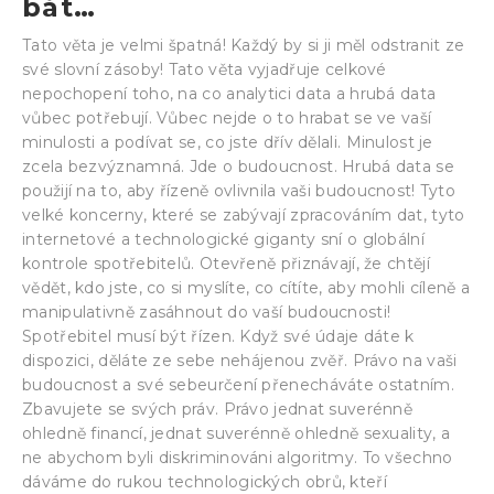
bát…
Tato věta je velmi špatná! Každý by si ji měl odstranit ze
své slovní zásoby! Tato věta vyjadřuje celkové
nepochopení toho, na co analytici data a hrubá data
vůbec potřebují. Vůbec nejde o to hrabat se ve vaší
minulosti a podívat se, co jste dřív dělali. Minulost je
zcela bezvýznamná. Jde o budoucnost. Hrubá data se
použijí na to, aby řízeně ovlivnila vaši budoucnost! Tyto
velké koncerny, které se zabývají zpracováním dat, tyto
internetové a technologické giganty sní o globální
kontrole spotřebitelů. Otevřeně přiznávají, že chtějí
vědět, kdo jste, co si myslíte, co cítíte, aby mohli cíleně a
manipulativně zasáhnout do vaší budoucnosti!
Spotřebitel musí být řízen. Když své údaje dáte k
dispozici, děláte ze sebe nehájenou zvěř. Právo na vaši
budoucnost a své sebeurčení přenecháváte ostatním.
Zbavujete se svých práv. Právo jednat suverénně
ohledně financí, jednat suverénně ohledně sexuality, a
ne abychom byli diskriminováni algoritmy. To všechno
dáváme do rukou technologických obrů, kteří