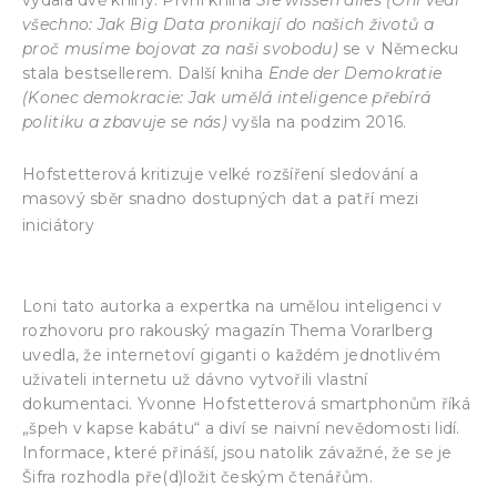
všechno: Jak Big Data pronikají do našich životů a
proč musíme bojovat za naši svobodu)
se v Německu
stala bestsellerem. Další kniha
Ende der Demokratie
(Konec demokracie: Jak umělá inteligence přebírá
politiku a zbavuje se nás)
vyšla na podzim 2016.
Hofstetterová kritizuje velké rozšíření sledování a
masový sběr snadno dostupných dat a patří mezi
Charty základních práv EU v oblasti
iniciátory
digitálních technologií.
Loni tato autorka a expertka na umělou inteligenci v
rozhovoru pro rakouský magazín Thema Vorarlberg
uvedla, že internetoví giganti o každém jednotlivém
uživateli internetu už dávno vytvořili vlastní
dokumentaci. Yvonne Hofstetterová smartphonům říká
„špeh v kapse kabátu“ a diví se naivní nevědomosti lidí.
Informace, které přináší, jsou natolik závažné, že se je
Šifra rozhodla pře(d)ložit českým čtenářům.