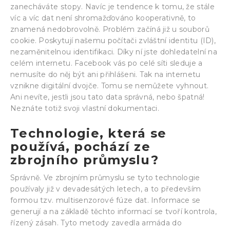
zanecháváte stopy. Navíc je tendence k tomu, že stále
víc a víc dat není shromažďováno kooperativně, to
znamená nedobrovolně. Problém začíná již u souborů
cookie. Poskytují našemu počítači zvláštní identitu (ID),
nezaměnitelnou identifikaci. Díky ní jste dohledatelní na
celém internetu. Facebook vás po celé síti sleduje a
nemusíte do něj být ani přihlášeni. Tak na internetu
vznikne digitální dvojče. Tomu se nemůžete vyhnout.
Ani nevíte, jestli jsou tato data správná, nebo špatná!
Neznáte totiž svoji vlastní dokumentaci.
Technologie, která se
používá, pochází ze
zbrojního průmyslu?
Správně. Ve zbrojním průmyslu se tyto technologie
používaly již v devadesátých letech, a to především
formou tzv. multisenzorové fúze dat. Informace se
generují a na základě těchto informací se tvoří kontrola,
řízený zásah. Tyto metody zavedla armáda do