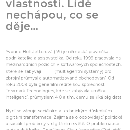
vlastností. Lidé
nechápou, co se
děje…
Yvonne Hofstetterová (49) je německá právnička,
podnikatelka a spisovatelka. Od roku 1999 pracovala na
mezinárodních pozicích v softwarových společnostech,
MAS
které se zabývají
(multiagentní systémy) pro
zbrojní průmysl a automatizované obchodování. Od
roku 2009 byla generální ředitelkou společnosti
Teramark Technologies, kde se zabývala umělou
inteligencí, průmyslem 4.0 a tím, čemu se říká big data.
Nyní se věnuje sociálním a technickým důsledkům
digitální transformace. Zajímá se o odpovídající politické
a sociální problémy v digitálním světě. O problematice
vydala dvě knihy. První kniha
Sie wissen alles (Oni vědí