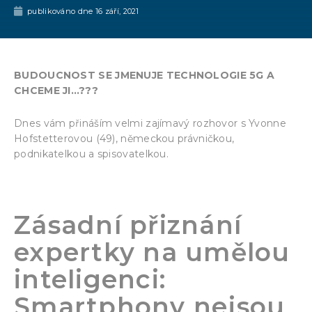
publikováno dne
16 září, 2021
BUDOUCNOST SE JMENUJE TECHNOLOGIE 5G A
CHCEME JI…???
Dnes vám přináším velmi zajímavý rozhovor s Yvonne
Hofstetterovou (49), německou právničkou,
podnikatelkou a spisovatelkou.
Zásadní přiznání
expertky na umělou
inteligenci:
Smartphony nejsou