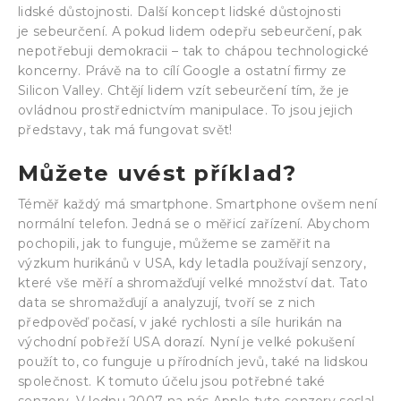
lidské důstojnosti. Další koncept lidské důstojnosti
je sebeurčení. A pokud lidem odepřu sebeurčení, pak
nepotřebuji demokracii – tak to chápou technologické
koncerny. Právě na to cílí Google a ostatní firmy ze
Silicon Valley. Chtějí lidem vzít sebeurčení tím, že je
ovládnou prostřednictvím manipulace. To jsou jejich
představy, tak má fungovat svět!
Můžete uvést příklad?
Téměř každý má smartphone. Smartphone ovšem není
normální telefon. Jedná se o měřicí zařízení. Abychom
pochopili, jak to funguje, můžeme se zaměřit na
výzkum hurikánů v USA, kdy letadla používají senzory,
které vše měří a shromažďují velké množství dat. Tato
data se shromažďují a analyzují, tvoří se z nich
předpověď počasí, v jaké rychlosti a síle hurikán na
východní pobřeží USA dorazí. Nyní je velké pokušení
použít to, co funguje u přírodních jevů, také na lidskou
společnost. K tomuto účelu jsou potřebné také
senzory. V lednu 2007 na nás Apple tyto senzory seslal