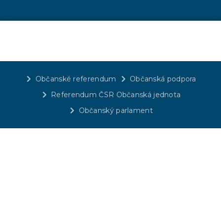
Občanské referendum
Občanská podpora
Referendum ČSR Občanská jednota
Občanský parlament