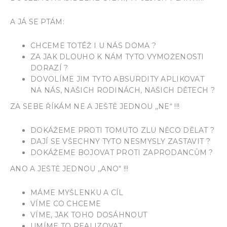
A JÁ SE PTÁM:
CHCEME TOTÉŽ I U NÁS DOMA ?
ZA JAK DLOUHO K NÁM TYTO VYMOŽENOSTI
DORAZÍ ?
DOVOLÍME JIM TYTO ABSURDITY APLIKOVAT
NA NÁS, NAŠICH RODINÁCH, NAŠICH DĚTECH ?
ZA SEBE ŘÍKÁM NE A JEŠTĚ JEDNOU ,,NE“ !!!
DOKÁŽEME PROTI TOMUTO ZLU NĚCO DĚLAT ?
DAJÍ SE VŠECHNY TYTO NESMYSLY ZASTAVIT ?
DOKÁŽEME BOJOVAT PROTI ZAPRODANCŮM ?
ANO A JEŠTĚ JEDNOU ,,ANO“ !!!
MÁME MYŠLENKU A CÍL
VÍME CO CHCEME
VÍME, JAK TOHO DOSÁHNOUT
UMÍME TO REALIZOVAT