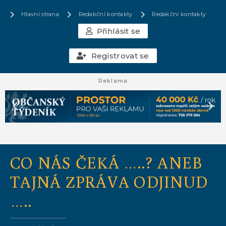
Hlavní strana
Redakční kontakty
Redakční kontakty
Přihlásit se
Registrovat se
Reklama
CO NÁS ČEKÁ …..? ANEB
TAJNÁ ZPRÁVA ODJINUD
…..