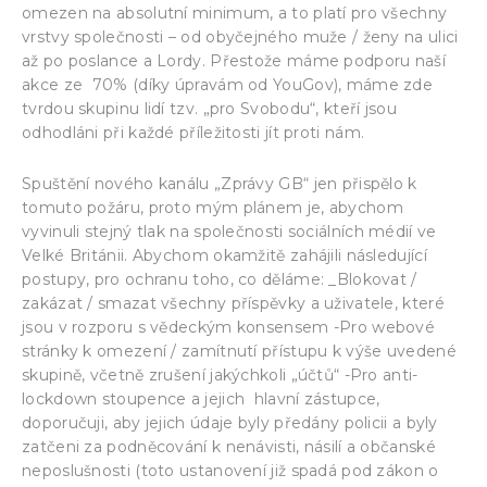
omezen na absolutní minimum, a to platí pro všechny
vrstvy společnosti – od obyčejného muže / ženy na ulici
až po poslance a Lordy. Přestože máme podporu naší
akce ze 70% (díky úpravám od YouGov), máme zde
tvrdou skupinu lidí tzv. „pro Svobodu“, kteří jsou
odhodláni při každé příležitosti jít proti nám.
Spuštění nového kanálu „Zprávy GB“ jen přispělo k
tomuto požáru, proto mým plánem je, abychom
vyvinuli stejný tlak na společnosti sociálních médií ve
Velké Británii. Abychom okamžitě zahájili následující
postupy, pro ochranu toho, co děláme: _Blokovat /
zakázat / smazat všechny příspěvky a uživatele, které
jsou v rozporu s vědeckým konsensem -Pro webové
stránky k omezení / zamítnutí přístupu k výše uvedené
skupině, včetně zrušení jakýchkoli „účtů“ -Pro anti-
lockdown stoupence a jejich hlavní zástupce,
doporučuji, aby jejich údaje byly předány policii a byly
zatčeni za podněcování k nenávisti, násilí a občanské
neposlušnosti (toto ustanovení již spadá pod zákon o