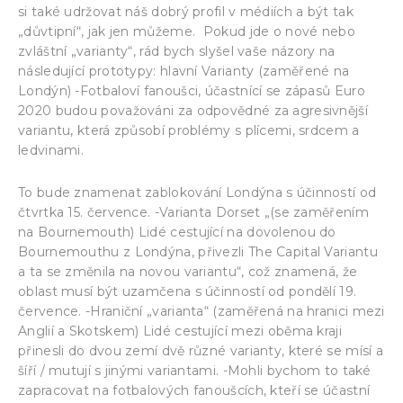
si také udržovat náš dobrý profil v médiích a být tak
„důvtipní“, jak jen můžeme. Pokud jde o nové nebo
zvláštní „varianty“, rád bych slyšel vaše názory na
následující prototypy: hlavní Varianty (zaměřené na
Londýn) -Fotbaloví fanoušci, účastnící se zápasů Euro
2020 budou považováni za odpovědné za agresivnější
variantu, která způsobí problémy s plícemi, srdcem a
ledvinami.
To bude znamenat zablokování Londýna s účinností od
čtvrtka 15. července. -Varianta Dorset „(se zaměřením
na Bournemouth) Lidé cestující na dovolenou do
Bournemouthu z Londýna, přivezli The Capital Variantu
a ta se změnila na novou variantu“, což znamená, že
oblast musí být uzamčena s účinností od pondělí 19.
července. -Hraniční „varianta“ (zaměřená na hranici mezi
Anglií a Skotskem) Lidé cestující mezi oběma kraji
přinesli do dvou zemí dvě různé varianty, které se mísí a
šíří / mutují s jinými variantami. -Mohli bychom to také
zapracovat na fotbalových fanoušcích, kteří se účastní