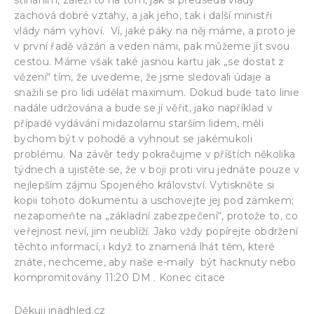
zachová dobré vztahy, a jak jeho, tak i další ministři
vlády nám vyhoví. Ví, jaké páky na něj máme, a proto je
v první řadě vázán a veden námi, pak můžeme jít svou
cestou. Máme však také jasnou kartu jak „se dostat z
vězení“ tím, že uvedeme, že jsme sledovali údaje a
snažili se pro lidi udělat maximum. Dokud bude tato linie
nadále udržována a bude se jí věřit, jako například v
případě vydávání midazolamu starším lidem, měli
bychom být v pohodě a vyhnout se jakémukoli
problému. Na závěr tedy pokračujme v příštích několika
týdnech a ujistěte se, že v boji proti viru jednáte pouze v
nejlepším zájmu Spojeného království. Vytiskněte si
kopii tohoto dokumentu a uschovejte jej pod zámkem;
nezapomeňte na „základní zabezpečení“, protože to, co
veřejnost neví, jim neublíží. Jako vždy popírejte obdržení
těchto informací, i když to znamená lhát těm, které
znáte, nechceme, aby naše e-maily být hacknuty nebo
kompromitovány 11:20 DM . Konec citace
Děkuji inadhled.cz