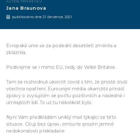
AUTOR PŘÍSPĚVKU
Jana Braunova
publikováno dne
21 července, 2021
Evropská unie se za poslední desetiletí změnila a
zbláznila.
Podívejme se i mimo EU, tedy do Velké Británie.
Tam se rozhodnuli ukončit covid s tím, že prostě zruší
všechna opatření. Eurounijní média okamžitě přináší
zprávy o zvyšujícím se počtu pozitivních a následně i
umírajících lidí. To už tu několikrát bylo.
Nyní Vám předkládám uniklý mail týkající se této
situace. Cituji bez úprav, omluvte prosím jemné
nedokonalosti překladače: