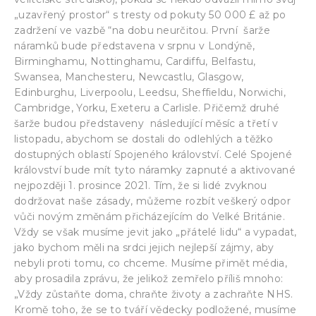
„uzavřený prostor“ s tresty od pokuty 50 000 £ až po
zadržení ve vazbě “na dobu neurčitou. První šarže
náramků bude představena v srpnu v Londýně,
Birminghamu, Nottinghamu, Cardiffu, Belfastu,
Swansea, Manchesteru, Newcastlu, Glasgow,
Edinburghu, Liverpoolu, Leedsu, Sheffieldu, Norwichi,
Cambridge, Yorku, Exeteru a Carlisle. Přičemž druhé
šarže budou představeny následující měsíc a třetí v
listopadu, abychom se dostali do odlehlých a těžko
dostupných oblastí Spojeného království. Celé Spojené
království bude mít tyto náramky zapnuté a aktivované
nejpozději 1. prosince 2021. Tím, že si lidé zvyknou
dodržovat naše zásady, můžeme rozbít veškerý odpor
vůči novým změnám přicházejícím do Velké Británie.
Vždy se však musíme jevit jako „přátelé lidu“ a vypadat,
jako bychom měli na srdci jejich nejlepší zájmy, aby
nebyli proti tomu, co chceme. Musíme přimět média,
aby prosadila zprávu, že jelikož zemřelo příliš mnoho:
„Vždy zůstaňte doma, chraňte životy a zachraňte NHS.
Kromě toho, že se to tváří vědecky podložené, musíme