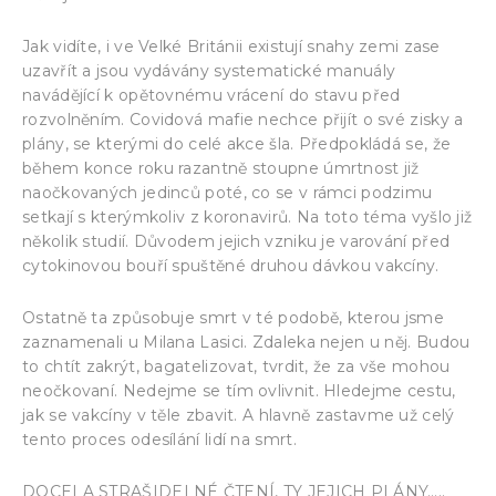
Jak vidíte, i ve Velké Británii existují snahy zemi zase
uzavřít a jsou vydávány systematické manuály
navádějící k opětovnému vrácení do stavu před
rozvolněním. Covidová mafie nechce přijít o své zisky a
plány, se kterými do celé akce šla. Předpokládá se, že
během konce roku razantně stoupne úmrtnost již
naočkovaných jedinců poté, co se v rámci podzimu
setkají s kterýmkoliv z koronavirů. Na toto téma vyšlo již
několik studií. Důvodem jejich vzniku je varování před
cytokinovou bouří spuštěné druhou dávkou vakcíny.
Ostatně ta způsobuje smrt v té podobě, kterou jsme
zaznamenali u Milana Lasici. Zdaleka nejen u něj. Budou
to chtít zakrýt, bagatelizovat, tvrdit, že za vše mohou
neočkovaní. Nedejme se tím ovlivnit. Hledejme cestu,
jak se vakcíny v těle zbavit. A hlavně zastavme už celý
tento proces odesílání lidí na smrt.
DOCELA STRAŠIDELNÉ ČTENÍ, TY JEJICH PLÁNY…..