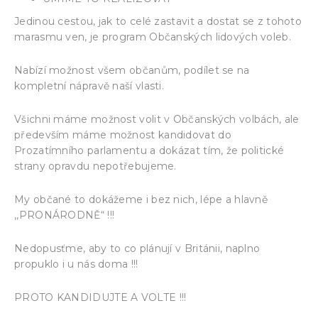
Jedinou cestou, jak to celé zastavit a dostat se z tohoto
marasmu ven, je program Občanských lidových voleb.
Nabízí možnost všem občanům, podílet se na
kompletní nápravě naší vlasti.
Všichni máme možnost volit v Občanských volbách, ale
především máme možnost kandidovat do
Prozatímního parlamentu a dokázat tím, že politické
strany opravdu nepotřebujeme.
My občané to dokážeme i bez nich, lépe a hlavně
,,PRONÁRODNĚ“ !!!
Nedopusťme, aby to co plánují v Británii, naplno
propuklo i u nás doma !!!
PROTO KANDIDUJTE A VOLTE !!!