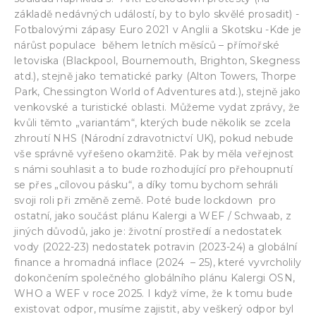
základě nedávných událostí, by to bylo skvělé prosadit) -
Fotbalovými zápasy Euro 2021 v Anglii a Skotsku -Kde je
nárůst populace během letních měsíců – přímořské
letoviska (Blackpool, Bournemouth, Brighton, Skegness
atd.), stejně jako tematické parky (Alton Towers, Thorpe
Park, Chessington World of Adventures atd.), stejně jako
venkovské a turistické oblasti. Můžeme vydat zprávy, že
kvůli těmto „variantám“, kterých bude několik se zcela
zhroutí NHS (Národní zdravotnictví UK), pokud nebude
vše správně vyřešeno okamžitě. Pak by měla veřejnost
s námi souhlasit a to bude rozhodující pro přehoupnutí
se přes „cílovou pásku“, a díky tomu bychom sehráli
svoji roli při změně země. Poté bude lockdown pro
ostatní, jako součást plánu Kalergi a WEF / Schwaab, z
jiných důvodů, jako je: životní prostředí a nedostatek
vody (2022-23) nedostatek potravin (2023-24) a globální
finance a hromadná inflace (2024 – 25), které vyvrcholily
dokončením společného globálního plánu Kalergi OSN,
WHO a WEF v roce 2025. I když víme, že k tomu bude
existovat odpor, musíme zajistit, aby veškerý odpor byl