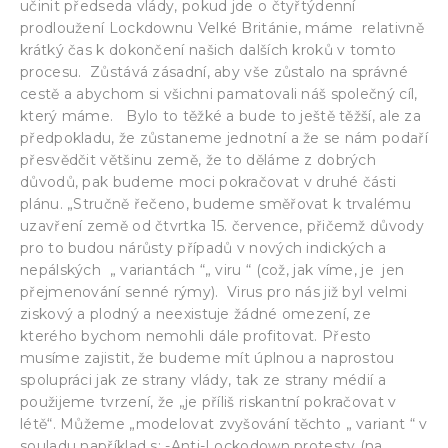
učinit předseda vlády, pokud jde o čtyřtýdenní
prodloužení Lockdownu Velké Británie, máme relativně
krátký čas k dokončení našich dalších kroků v tomto
procesu. Zůstává zásadní, aby vše zůstalo na správné
cestě a abychom si všichni pamatovali náš společný cíl,
který máme. Bylo to těžké a bude to ještě těžší, ale za
předpokladu, že zůstaneme jednotní a že se nám podaří
přesvědčit většinu země, že to děláme z dobrých
důvodů, pak budeme moci pokračovat v druhé části
plánu. „Stručně řečeno, budeme směřovat k trvalému
uzavření země od čtvrtka 15. července, přičemž důvody
pro to budou nárůsty případů v nových indických a
nepálských „ variantách “„ viru “ (což, jak víme, je jen
přejmenování senné rýmy). Virus pro nás již byl velmi
ziskový a plodný a neexistuje žádné omezení, ze
kterého bychom nemohli dále profitovat. Přesto
musíme zajistit, že budeme mít úplnou a naprostou
spolupráci jak ze strany vlády, tak ze strany médií a
použijeme tvrzení, že „je příliš riskantní pokračovat v
létě“. Můžeme „modelovat zvyšování těchto „ variant “ v
souladu například s: -Anti-Lockodown protesty (na