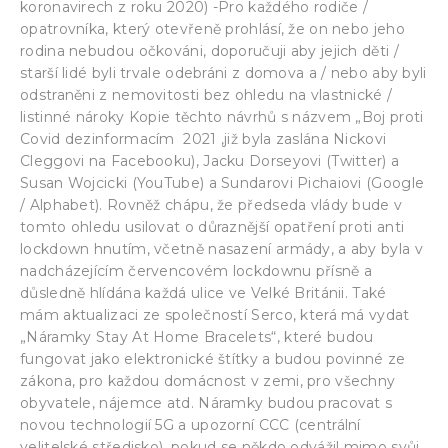
koronavirech z roku 2020) -Pro každého rodiče /
opatrovníka, který otevřeně prohlásí, že on nebo jeho
rodina nebudou očkováni, doporučuji aby jejich děti /
starší lidé byli trvale odebráni z domova a / nebo aby byli
odstraněni z nemovitosti bez ohledu na vlastnické /
listinné nároky Kopie těchto návrhů s názvem „Boj proti
Covid dezinformacím 2021 ‚již byla zaslána Nickovi
Cleggovi na Facebooku), Jacku Dorseyovi (Twitter) a
Susan Wojcicki (YouTube) a Sundarovi Pichaiovi (Google
/ Alphabet). Rovněž chápu, že předseda vlády bude v
tomto ohledu usilovat o důraznější opatření proti anti
lockdown hnutím, včetně nasazení armády, a aby byla v
nadcházejícím červencovém lockdownu přísně a
důsledně hlídána každá ulice ve Velké Británii. Také
mám aktualizaci ze společností Serco, která má vydat
„Náramky Stay At Home Bracelets“, které budou
fungovat jako elektronické štítky a budou povinné ze
zákona, pro každou domácnost v zemi, pro všechny
obyvatele, nájemce atd. Náramky budou pracovat s
novou technologií 5G a upozorní CCC (centrální
velitelské středisko), pokud se někdo odvážil mimo svůj