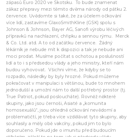
zápasů Euro 2020 ve Skotsku. To bude znamenat
zákaz přepravy mezi těmito dvěma národy od pátku 2.
července. Uvědomte si také, že za účelem očkování
více lidí, zastavíme GlaxoSmithKline (GSK) spolu s
Johnson & Johnson, Bayer AG, Sanofi výrobu léčivých
přípravků na nachlazení, chřipku a sennou rýmu. Merck
& Co. Ltd. atd. A to od začátku července. Žádný
lékárník je nebude mít k dispozici a tak je nebude ani
moci prodat. Musíme počítat s ochotou a poslušností
lidí a to i s předsedou vlády a jeho ministry, kteří nám
budou vyhovovat. Všichni víme, že kdyby se to
rozpadlo, následky by byly hrozné. Pokud můžeme
pokračovat v manipulaci s většinou, bude to mnohem
jednodušší a umožní nám to další potřebný prostor (tj.
True Patriot, pokud posloucháte). Rovněž některé
skupiny, jako jsou černoši, Asiaté a „komunita
homosexuálů“, jsou ohledně očkování nevědomí a
problematičtí, je třeba více vzdělávat tyto skupiny, aby
souhlasily a měly obě vakcíny, pokud jim to bylo
doporučeno. Pokud jde o imunitu před budoucím
stíháním, záleží to na tom, jak si předseda vlády