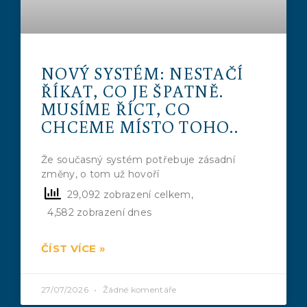
NOVÝ SYSTÉM: NESTAČÍ
ŘÍKAT, CO JE ŠPATNĚ.
MUSÍME ŘÍCT, CO
CHCEME MÍSTO TOHO..
Že současný systém potřebuje zásadní
změny, o tom už hovoří
29,092 zobrazení celkem,
4,582 zobrazení dnes
ČÍST VÍCE »
27/07/2026
Žádné komentáře