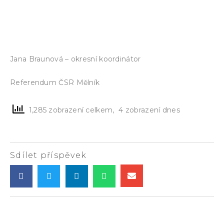
Referendum ČSR – Občanská Jednota –
Vyhlášení občanských voleb Prozatímního
občanského parlamnetu (referendum-csr.cz)
Jana Braunová – okresní koordinátor
Referendum ČSR Mělník
1,285 zobrazení celkem, 4 zobrazení dnes
Sdílet příspěvek