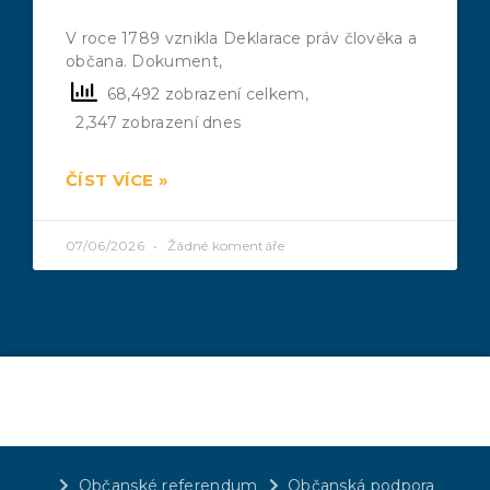
V roce 1789 vznikla Deklarace práv člověka a
občana. Dokument,
68,492 zobrazení celkem,
2,347 zobrazení dnes
ČÍST VÍCE »
07/06/2026
Žádné komentáře
Občanské referendum
Občanská podpora