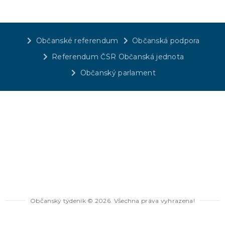
Občanské referendum
Občanská podpora
Referendum ČSR Občanská jednota
Občanský parlament
Občanský týdeník © 2026. Všechna práva vyhrazena!