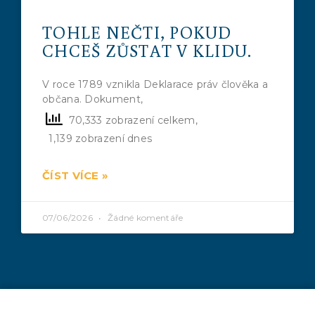
TOHLE NEČTI, POKUD
CHCEŠ ZŮSTAT V KLIDU.
V roce 1789 vznikla Deklarace práv člověka a
občana. Dokument,
70,333 zobrazení celkem,
1,139 zobrazení dnes
ČÍST VÍCE »
07/06/2026
Žádné komentáře