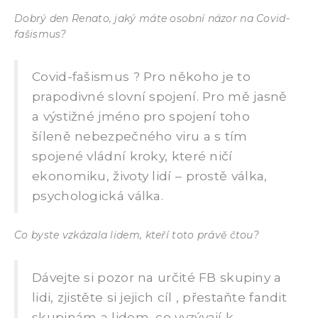
Dobrý den Renato, jaký máte osobní názor na Covid-
fašismus?
Covid-fašismus ? Pro někoho je to
prapodivné slovní spojení. Pro mě jasně
a výstižné jméno pro spojení toho
šíleně nebezpečného viru a s tím
spojené vládní kroky, které ničí
ekonomiku, životy lidí – prostě válka,
psychologická válka.
Co byste vzkázala lidem, kteří toto právě čtou?
Dávejte si pozor na určité FB skupiny a
lidi, zjistěte si jejich cíl , přestaňte fandit
skupinám a lidem, co vyzývají k