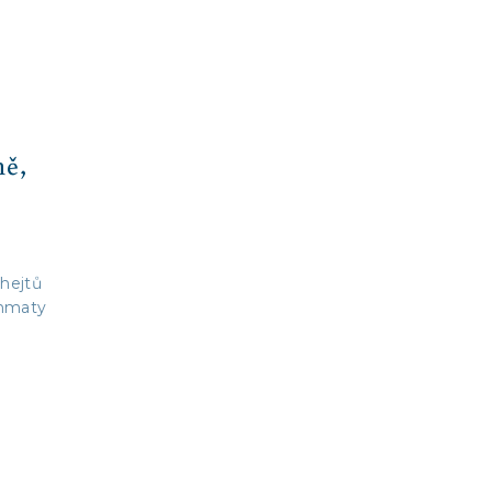
ně,
 hejtů
ehmaty