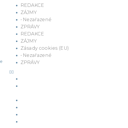
REDAKCE
ZÁJMY
• Nezařazené
ZPRÁVY
REDAKCE
ZÁJMY
Zásady cookies (EU)
.
• Nezařazené
ve
ZPRÁVY
KNIHA Novodobá otroctví
BLOGY OBČANSKÉ
REFERENDUM
ZPRAVODAJ
REKLAMA
ŠERM
K ZAMYŠLENÍ