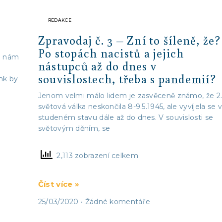
REDAKCE
Zpravodaj č. 3 – Zní to šíleně, že?
Po stopách nacistů a jejich
u nám
nástupců až do dnes v
souvislostech, třeba s pandemií?
nk by
Jenom velmi málo lidem je zasvěceně známo, že 2
světová válka neskončila 8-9.5.1945, ale vyvíjela se 
studeném stavu dále až do dnes. V souvislosti se
světovým děním, se
2,113 zobrazení celkem
Číst více »
25/03/2020
Žádné komentáře