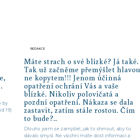
REDAKCE
Máte strach o své blízké? Já také.
Tak už začněme přemýšlet hlavou
e,
ne kopytem!!! Jenom účinná
.
opatření ochrání Vás a vaše
blízké. Nikoliv polovičatá a
pozdní opatření. Nákaza se dala
o by
zastavit, zatím stále rostou. Čím
id 19)
to bude?..
Dlouho jsem se zamýšlel, jak to shrnout, aby to
dávalo smysl. Ne všichni máte dost informací a