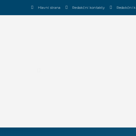
Hlavní strana
Redakční kontakty
Redakční k