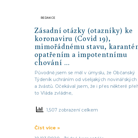
REDAKCE
Zásadní otázky (otazníky) ke
koronaviru (Covid 19),
mimořádnému stavu, karanté
opatřením a impotentnímu
chování …
Původně jsem se měl v úmyslu, že Občanský
Týdeník uchráním od všelijakých novinářských
a žvástů. Očekával jsem, že i přes některé př
to Vláda zvládne,
1,507 zobrazení celkem
Číst více »