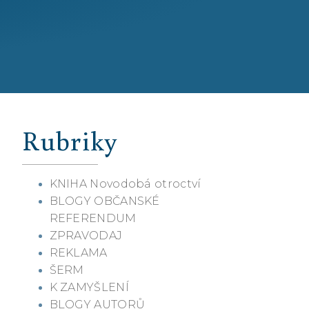
Rubriky
KNIHA Novodobá otroctví
BLOGY OBČANSKÉ
REFERENDUM
ZPRAVODAJ
REKLAMA
ŠERM
K ZAMYŠLENÍ
BLOGY AUTORŮ