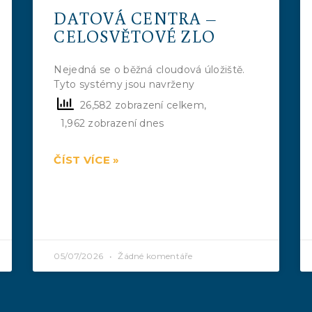
DATOVÁ CENTRA –
CELOSVĚTOVÉ ZLO
Nejedná se o běžná cloudová úložiště.
Tyto systémy jsou navrženy
26,582 zobrazení celkem,
1,962 zobrazení dnes
ČÍST VÍCE »
05/07/2026
Žádné komentáře