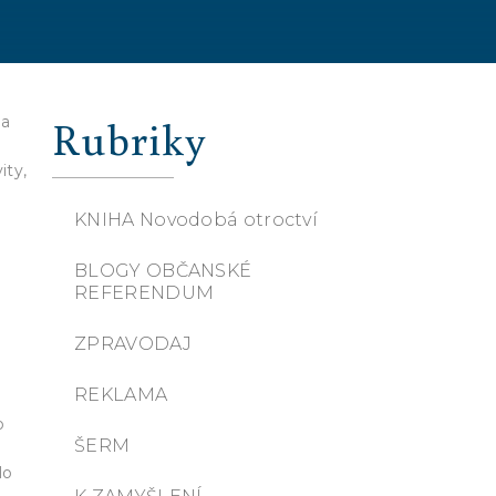
Rubriky
 a
ity,
KNIHA Novodobá otroctví
BLOGY OBČANSKÉ
REFERENDUM
ZPRAVODAJ
REKLAMA
o
ŠERM
lo