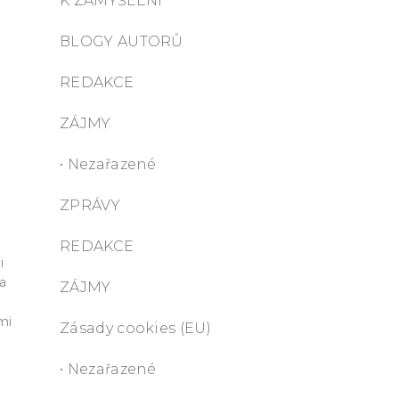
K ZAMYŠLENÍ
BLOGY AUTORŮ
REDAKCE
ZÁJMY
• Nezařazené
ZPRÁVY
REDAKCE
i
na
ZÁJMY
mi
Zásady cookies (EU)
• Nezařazené