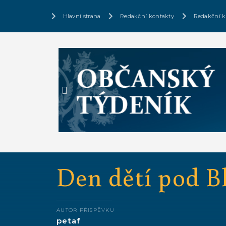
Hlavní strana
Redakční kontakty
Redakční k
Den dětí pod B
AUTOR PŘÍSPĚVKU
petaf