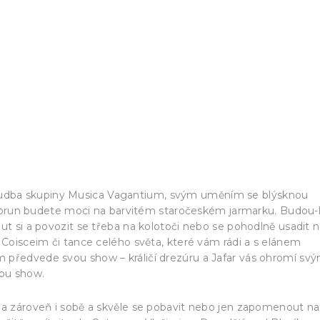
udba skupiny Musica Vagantium, svým uměním se blýsknou
r korun budete moci na barvitém staročeském jarmarku. Budou-l
ut si a povozit se třeba na kolotoči nebo se pohodlně usadit 
 Coisceim či tance celého světa, které vám rádi a s elánem
 předvede svou show – králičí drezúru a Jafar vás ohromí svý
ou show.
 a zároveň i sobě a skvěle se pobavit nebo jen zapomenout na