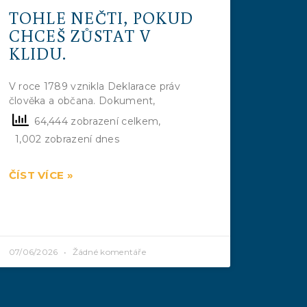
TOHLE NEČTI, POKUD
CHCEŠ ZŮSTAT V
KLIDU.
V roce 1789 vznikla Deklarace práv
člověka a občana. Dokument,
64,444 zobrazení celkem,
1,002 zobrazení dnes
ČÍST VÍCE »
07/06/2026
Žádné komentáře