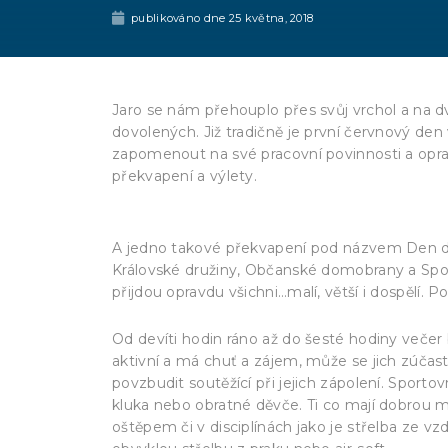
publikováno dne
25 května, 2018
Jaro se nám přehouplo přes svůj vrchol a na d
dovolených. Již tradičně je první červnový de
zapomenout na své pracovní povinnosti a opra
překvapení a výlety.
A jedno takové překvapení pod názvem Den dětí
Královské družiny, Občanské domobrany a Spol
přijdou opravdu všichni…malí, větší i dospělí. P
Od devíti hodin ráno až do šesté hodiny večer
aktivní a má chuť a zájem, může se jich zúčast
povzbudit soutěžící při jejich zápolení. Sporto
kluka nebo obratné děvče. Ti co mají dobrou
oštěpem či v disciplínách jako je střelba ze v