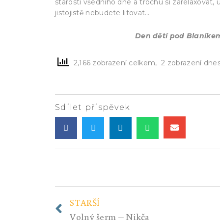
starosti všedního dne a trochu si zarelaxovat,
jistojistě nebudete litovat…
Den dětí pod Blaníkem 
2,166 zobrazení celkem, 2 zobrazení dne
Sdílet příspěvek
STARŠÍ
Volný šerm – Nikča