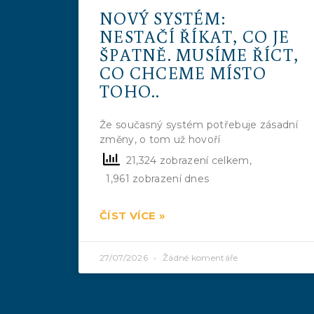
NOVÝ SYSTÉM:
NESTAČÍ ŘÍKAT, CO JE
ŠPATNĚ. MUSÍME ŘÍCT,
CO CHCEME MÍSTO
TOHO..
Že současný systém potřebuje zásadní
změny, o tom už hovoří
21,324 zobrazení celkem,
1,961 zobrazení dnes
ČÍST VÍCE »
27/07/2026
Žádné komentáře