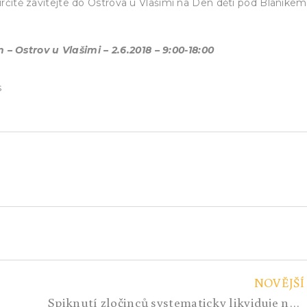
 určitě zavítejte do Ostrova u Vlašimi na Den dětí pod Blaníkem
– Ostrov u Vlašimi – 2.6.2018 – 9:00-18:00
s
NOVĚJŠÍ
Spiknutí zločinců systematicky likviduje náš stát. Co jsme to za svoloč, že si to necháme líbit? K výročí 100. let Československa tahají českou vlajku z vagíny?