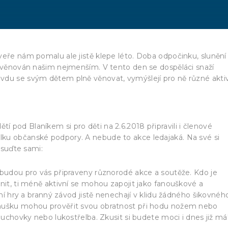
veře nám pomalu ale jistě klepe léto. Doba odpočinku, slunění
n věnován našim nejmenším. V tento den se dospěláci snaží
vdu se svým dětem plně věnovat, vymýšlejí pro ně různé aktiv
 pod Blaníkem si pro děti na 2.6.2018 připravili i členové
ku občanské podpory. A nebude to akce ledajaká. Na své si
osuďte sami:
 budou pro vás připraveny různorodé akce a soutěže. Kdo je
nit, ti méně aktivní se mohou zapojit jako fanouškové a
vní hry a branný závod jistě nenechají v klidu žádného šikovnéh
 mušku mohou prověřit svou obratnost při hodu nožem nebo
zduchovky nebo lukostřelba. Zkusit si budete moci i dnes již má