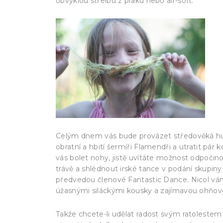
obvyklou střelbu z praku nebo air-soft.
Celým dnem vás bude provázet středověká h
obratní a hbití šermíři Flamendři a utratit pá
vás bolet nohy, jistě uvítáte možnost odpočino
trávě a shlédnout irské tance v podání skupiny
předvedou členové Fantastic Dance. Nicol vám
úžasnými siláckými kousky a zajímavou ohňov
Takže chcete-li udělat radost svým ratolestem