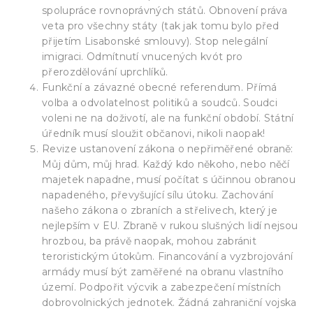
spolupráce rovnoprávných států. Obnovení práva
veta pro všechny státy (tak jak tomu bylo před
přijetím Lisabonské smlouvy). Stop nelegální
imigraci. Odmítnutí vnucených kvót pro
přerozdělování uprchlíků.
Funkční a závazné obecné referendum. Přímá
volba a odvolatelnost politiků a soudců. Soudci
voleni ne na doživotí, ale na funkční období. Státní
úředník musí sloužit občanovi, nikoli naopak!
Revize ustanovení zákona o nepřiměřené obraně:
Můj dům, můj hrad. Každý kdo někoho, nebo něčí
majetek napadne, musí počítat s účinnou obranou
napadeného, převyšující sílu útoku. Zachování
našeho zákona o zbraních a střelivech, který je
nejlepším v EU. Zbraně v rukou slušných lidí nejsou
hrozbou, ba právě naopak, mohou zabránit
teroristickým útokům. Financování a vyzbrojování
armády musí být zaměřené na obranu vlastního
území. Podpořit výcvik a zabezpečení místních
dobrovolnických jednotek. Žádná zahraniční vojska