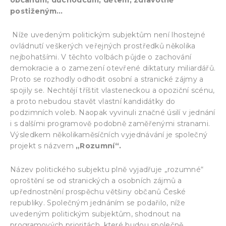
postiženým…
Níže uvedeným politickým subjektům není lhostejné
ovládnutí veškerých veřejných prostředků několika
nejbohatšími. V těchto volbách půjde o zachování
demokracie a o zamezení otevřené diktatury miliardářů.
Proto se rozhodly odhodit osobní a stranické zájmy a
spojily se. Nechtějí tříštit vlasteneckou a opoziční scénu,
a proto nebudou stavět vlastní kandidátky do
podzimních voleb. Naopak vyvinuli značné úsilí v jednání
i s dalšími programově podobně zaměřenými stranami.
Výsledkem několikaměsíčních vyjednávání je společný
projekt s názvem
„Rozumní“.
Název politického subjektu plně vyjadřuje „rozumné“
oproštění se od stranických a osobních zájmů a
upřednostnění prospěchu většiny občanů České
republiky. Společným jednáním se podařilo, níže
uvedeným politickým subjektům, shodnout na
programových prioritách, které budou společně