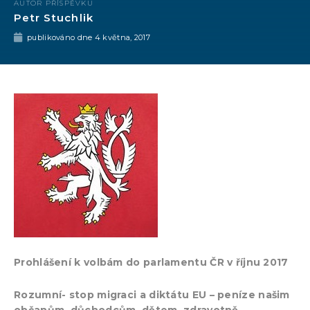
AUTOR PŘÍSPĚVKU
Petr Stuchlik
publikováno dne
4 května, 2017
Prohlášení k volbám do parlamentu ČR v říjnu 2017
Rozumní-
stop migraci a diktátu EU – peníze našim
občanům, důchodcům, dětem, zdravotně