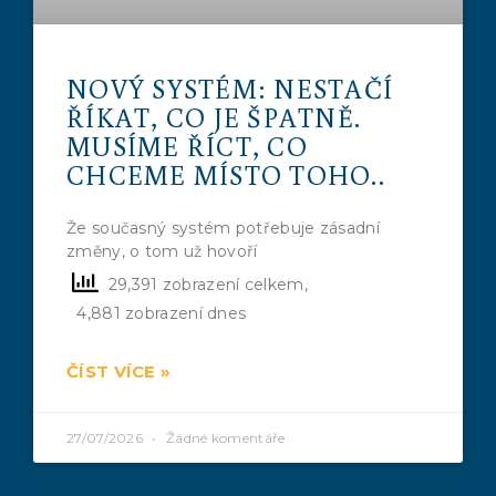
NOVÝ SYSTÉM: NESTAČÍ
ŘÍKAT, CO JE ŠPATNĚ.
MUSÍME ŘÍCT, CO
CHCEME MÍSTO TOHO..
Že současný systém potřebuje zásadní
změny, o tom už hovoří
29,391 zobrazení celkem,
4,881 zobrazení dnes
ČÍST VÍCE »
27/07/2026
Žádné komentáře