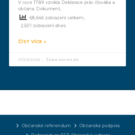
V roce 1789 vznikla Deklarace práv člověka a
občana. Dokument,
68,646 zobrazení celkem,
2,501 zobrazení dnes
ČÍST VÍCE »
07/06/2026
Žádné komentáře
Občanské referendum
Občanská podpora