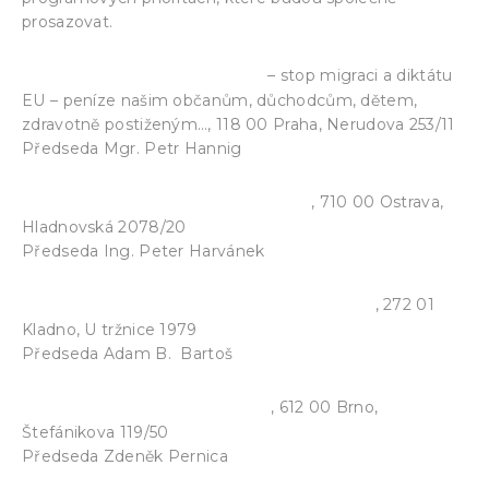
prosazovat.
Politická strana ROZUMNÍ
– stop migraci a diktátu
EU – peníze našim občanům, důchodcům, dětem,
zdravotně postiženým…, 118 00 Praha, Nerudova 253/11
Předseda Mgr. Petr Hannig
Politické hnutí Změna pro lidi
, 710 00 Ostrava,
Hladnovská 2078/20
Předseda Ing. Peter Harvánek
Politická strana Národní demokracie
, 272 01
Kladno, U tržnice 1979
Předseda Adam B. Bartoš
Politické hnutí Slušní lidé
, 612 00 Brno,
Štefánikova 119/50
Předseda Zdeněk Pernica