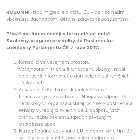
ROZUMNÍ
-stop migraci a diktátu EU – peníze našim
občanům, důchodcům, dětem, zdravotně postiženým…
Přinášíme lidem naději v beznadějné době.
Společný program pro volby do Poslanecké
sněmovny Parlamentu ČR v roce 2017.
Konec lží ve veřejném prostoru.
Veřejnoprávní média financovaná občany, musí
objektivně informovat o domácích a zahraničních
událostech.
Zákaz politických neziskovek většinově
financovaných ze zahraničí. Naopak podpora těch
neziskových organizací starajících se o postižené a
seniory vyžadující zvláštní péči, podporujících
drahou léčbu pacientů trpících závažnými
chorobami apod.
Naše případné setrvání v EU je podmíněno tím, že
se Unie musí vrátit k původním hodnotám