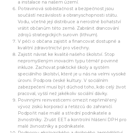
a instalace na našem území.
Potravinová soběstačnost a bezpečnost jsou
součástí nezávislosti a obranyschopnosti státu.
Vodu, včetně její distribuce a nerostné bohatství
vrátit občanům této země. Zabránit drancování
zdrojů strategických surovin (lithium).
V péči o občana zajistit a financovat dostupné a
kvalitní zdravotnictví pro všechny.
Zajistit návrat ke kvalitě našeho školství. Stop
nepromyšleným inovacím typu téměř povinné
inkluze. Zachovat praktické školy a systém
speciálního školství, které je u nás na velmi vysoké
úrovni. Podpora české kultury. V sociálním
zabezpečení musí být důchod toho, kdo celý život
pracoval, vyšší než jakékoliv sociální dávky.
Povinnými reinvesticemi omezit nepřiměřený
vývoz zisků korporací a řetězců do zahraničí.
Podpořit naše malé a střední podnikatele a
živnostníky. Zrušit EET a kontrolní hlášení DPH pro
malé živnostníky a podnikatele.
Podporou ekologického a drobného zemědělství