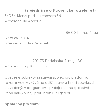
Politická strana Demokratická strana
zelených
( nejedná se o Stropnického zelené!!)
,
345 34 Klenčí pod Čerchovem 34
Předseda Jiří Anderle
Politické hnutí Občané 2011
, 186 00 Praha, Petra
Slezáka 531/14
Předseda Ludvík Adámek
Politická strana Česká strana národně
socialistická
, 250 73 Podolanka, 1. máje 86
Předseda Ing. Karel Janko
Uvedené subjekty sestavují společnou platformu
rozumných. Vyzýváme další strany a hnutí souhlasící
s uvedeným programem: přidejte se na společné
kandidátky v boji proti hrozící oligarchii!
Společný program: