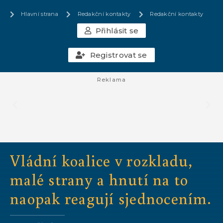
Hlavní strana
Redakční kontakty
Redakční kontakty
Přihlásit se
Registrovat se
Reklama
Vládní koalice v rozkladu,
malé strany a hnutí na to
naopak reagují sjednocením.