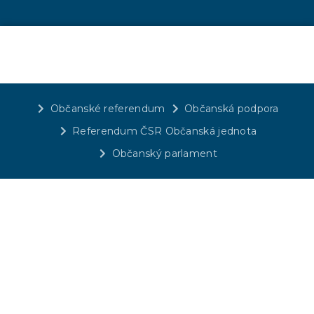
Občanské referendum
Občanská podpora
Referendum ČSR Občanská jednota
Občanský parlament