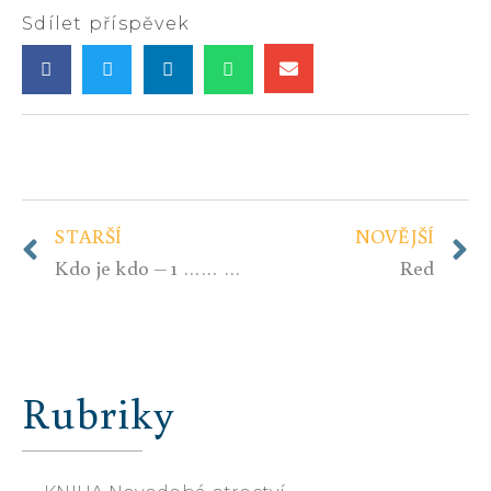
Sdílet příspěvek
STARŠÍ
NOVĚJŠÍ
Kdo je kdo – 1 …… „Marast 28“ …. uděláme si pořádek v informacích?
Red
Rubriky