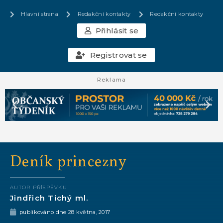
Hlavní strana
Redakční kontakty
Redakční kontakty
Přihlásit se
Registrovat se
Reklama
Deník princezny
AUTOR PŘÍSPĚVKU
Jindřich Tichý ml.
publikováno dne
28 května, 2017