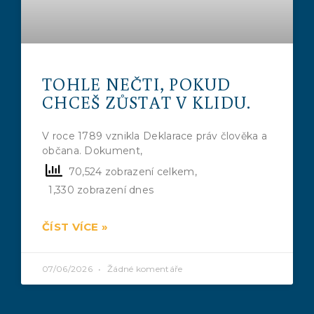
TOHLE NEČTI, POKUD
CHCEŠ ZŮSTAT V KLIDU.
V roce 1789 vznikla Deklarace práv člověka a
občana. Dokument,
70,524 zobrazení celkem,
1,330 zobrazení dnes
ČÍST VÍCE »
07/06/2026
Žádné komentáře