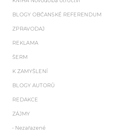
KNIHA Novodobá otroctví
BLOGY OBČANSKÉ REFERENDUM
ZPRAVODAJ
REKLAMA
ŠERM
K ZAMYŠLENÍ
BLOGY AUTORŮ
REDAKCE
ZÁJMY
• Nezařazené