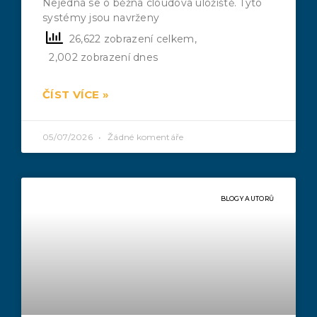
Nejedná se o běžná cloudová úložiště. Tyto
systémy jsou navrženy
26,622 zobrazení celkem,
2,002 zobrazení dnes
ČÍST VÍCE »
05/07/2026
Žádné komentáře
BLOGY AUTORŮ