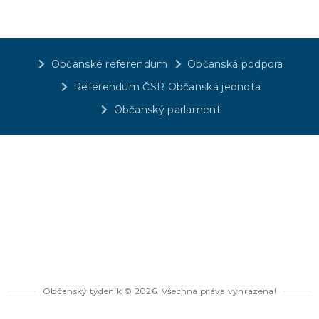
Občanské referendum
Občanská podpora
Referendum ČSR Občanská jednota
Občanský parlament
Občanský týdeník © 2026. Všechna práva vyhrazena!