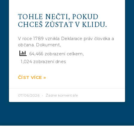
TOHLE NEČTI, POKUD
CHCEŠ ZŮSTAT V KLIDU.
V roce 1789 vznikla Deklarace práv člověka a
občana. Dokument,
64,466 zobrazení celkem,
1,024 zobrazení dnes
ČÍST VÍCE »
07/06/2026
Žádné komentáře