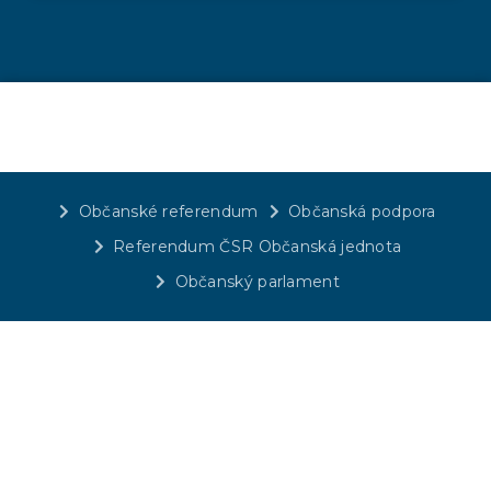
Občanské referendum
Občanská podpora
Referendum ČSR Občanská jednota
Občanský parlament