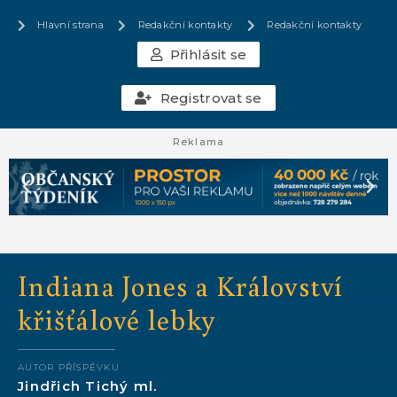
Hlavní strana
Redakční kontakty
Redakční kontakty
Přihlásit se
Registrovat se
Reklama
Indiana Jones a Království
křišťálové lebky
AUTOR PŘÍSPĚVKU
Jindřich Tichý ml.