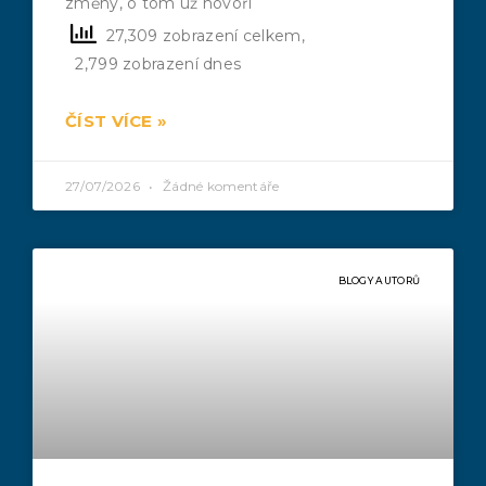
změny, o tom už hovoří
27,309 zobrazení celkem,
2,799 zobrazení dnes
ČÍST VÍCE »
27/07/2026
Žádné komentáře
BLOGY AUTORŮ