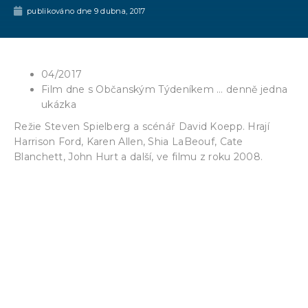
publikováno dne
9 dubna, 2017
04/2017
Film dne s Občanským Týdeníkem … denně jedna
ukázka
Režie Steven Spielberg a scénář David Koepp. Hrají
Harrison Ford, Karen Allen, Shia LaBeouf, Cate
Blanchett, John Hurt a další, ve filmu z roku 2008.