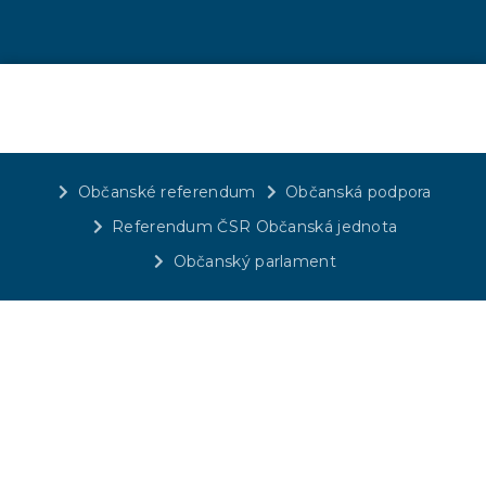
Občanské referendum
Občanská podpora
Referendum ČSR Občanská jednota
Občanský parlament