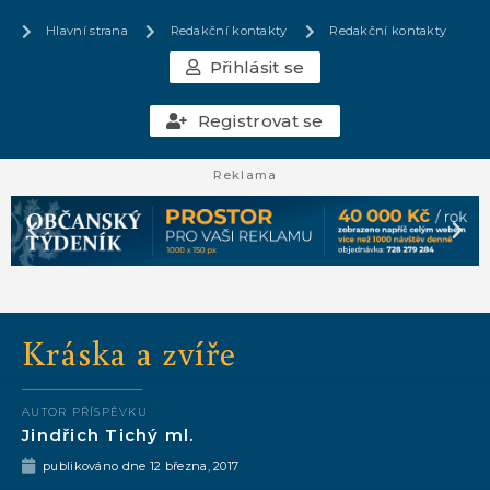
Hlavní strana
Redakční kontakty
Redakční kontakty
Přihlásit se
Registrovat se
Reklama
Kráska a zvíře
AUTOR PŘÍSPĚVKU
Jindřich Tichý ml.
publikováno dne
12 března, 2017