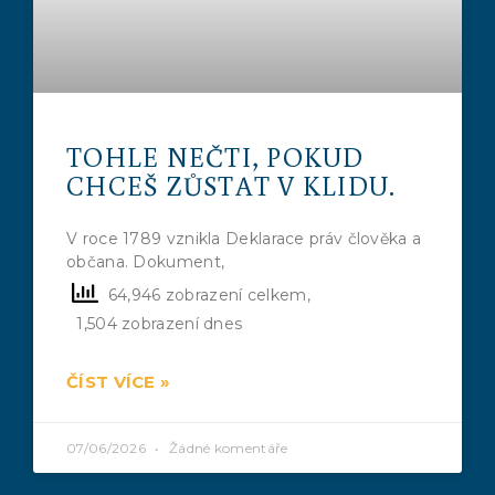
TOHLE NEČTI, POKUD
CHCEŠ ZŮSTAT V KLIDU.
V roce 1789 vznikla Deklarace práv člověka a
občana. Dokument,
64,946 zobrazení celkem,
1,504 zobrazení dnes
ČÍST VÍCE »
07/06/2026
Žádné komentáře