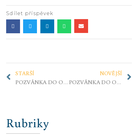
Sdílet příspěvek
STARŠÍ
NOVĚJŠÍ
POZVÁNKA DO OBČANSKÉHO REFERENDA – 1. JAK DOSÁHNOUT ZMĚN
POZVÁNKA DO OBČANSKÉHO REFERENDA – 2. Z EVROPSKÉ UNIE JE NUTNÉ VYSTOUPIT CO NEJDŘÍVE
Rubriky