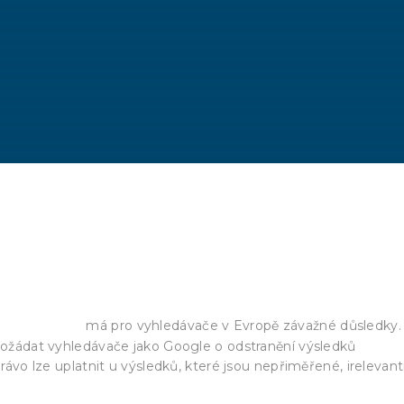
mluvní podmínky
opské unie
má pro vyhledávače v Evropě závažné důsledky.
 požádat vyhledávače jako Google o odstranění výsledků
právo lze uplatnit u výsledků, které jsou nepřiměřené, irelevant