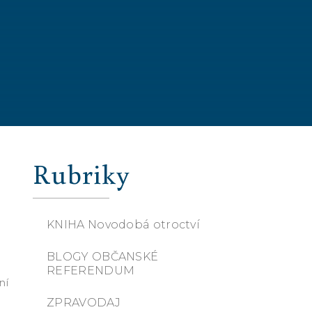
Rubriky
KNIHA Novodobá otroctví
BLOGY OBČANSKÉ
REFERENDUM
ní
ZPRAVODAJ