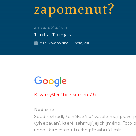
zapomenut?
AUTOR PŘÍSPĚVKU
Jindra Tichý st.
publikováno dne
6 února, 2017
Ochrana soukromí a s
K zamyšlení bez komentáře.
rozhodnutí Soudního dvora Evr
Nedávné
Soud rozhodl, že někteří uživatelé mají právo
vyhledávání, které zahrnují jejich jméno. Toto 
nebo již irelevantní nebo přesahující míru.