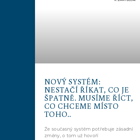
NOVÝ SYSTÉM:
NESTAČÍ ŘÍKAT, CO JE
ŠPATNĚ. MUSÍME ŘÍCT,
CO CHCEME MÍSTO
TOHO..
Že současný systém potřebuje zásadní
změny, o tom už hovoří