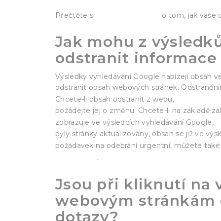
další informace
Přečtěte si
o tom, jak vaše 
Jak mohu z výsledků
odstranit informace
Výsledky vyhledávání Google nabízejí obsah 
odstranit obsah webových stránek. Odstranění
kontaktuj
Chcete-li obsah odstranit z webu,
požádejte jej o změnu. Chcete-li na základě z
k
zobrazuje ve výsledcích vyhledávání Google,
byly stránky aktualizovány, obsah se již ve v
požadavek na odebrání urgentní, můžete tak
informace
.
Jsou při kliknutí na
webovým stránkám o
dotazy?