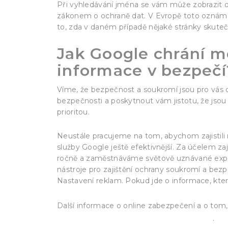
Při vyhledávání jména se vám může zobrazit 
zákonem o ochraně dat. V Evropě toto oznámen
to, zda v daném případě nějaké stránky skuteč
Jak Google chrání m
informace v bezpečí
Víme, že bezpečnost a soukromí jsou pro vás důl
bezpečnosti a poskytnout vám jistotu, že jsou 
prioritou.
Neustále pracujeme na tom, abychom zajistili 
služby Google ještě efektivnější. Za účelem za
ročně a zaměstnáváme světově uznávané exper
nástroje pro zajištění ochrany soukromí a bez
Nastavení reklam. Pokud jde o informace, které
Další informace o online zabezpečení a o tom, 
Google pro bezpečnost na internetu
.