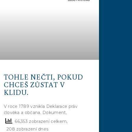
TOHLE NEČTI, POKUD
CHCEŠ ZŮSTAT V
KLIDU.
V roce 1789 vznikla Deklarace práv
člověka a občana. Dokument,
66,353 zobrazení celkem,
208 zobrazení dnes