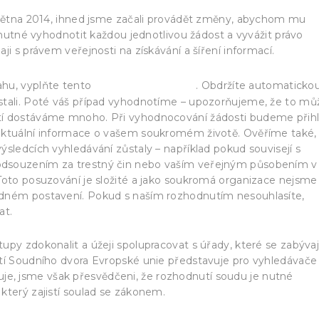
 května 2014, ihned jsme začali provádět změny, abychom mu
e nutné vyhodnotit každou jednotlivou žádost a vyvážit právo
i s právem veřejnosti na získávání a šíření informací.
webový formulář
ahu, vyplňte tento
. Obdržíte automaticko
stali. Poté váš případ vyhodnotíme – upozorňujeme, že to mů
tí dostáváme mnoho. Při vyhodnocování žádosti budeme přihl
eaktuální informace o vašem soukromém životě. Ověříme také,
sledcích vyhledávání zůstaly – například pokud souvisejí s
dsouzením za trestný čin nebo vaším veřejným působením v r
Toto posuzování je složité a jako soukromá organizace nejsme 
odném postavení. Pokud s naším rozhodnutím nesouhlasíte,
at.
py zdokonalit a úžeji spolupracovat s úřady, které se zabývaj
utí Soudního dvora Evropské unie představuje pro vyhledávače
, jsme však přesvědčeni, že rozhodnutí soudu je nutné
který zajistí soulad se zákonem.