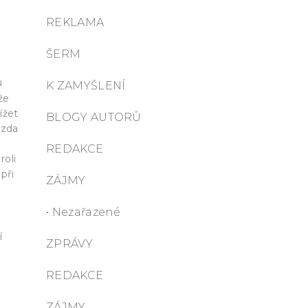
REKLAMA
ŠERM
u
K ZAMYŠLENÍ
že
ížet
BLOGY AUTORŮ
 zda
REDAKCE
oli
při
ZÁJMY
• Nezařazené
í
ZPRÁVY
REDAKCE
ZÁJMY