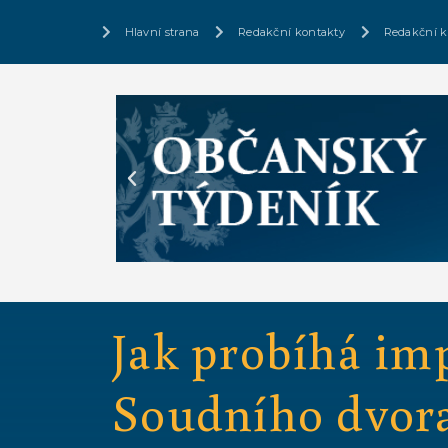
Hlavní strana
Redakční kontakty
Redakční k
Jak probíhá im
Soudního dvora