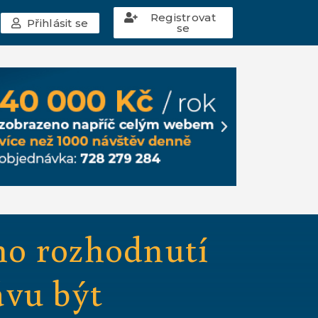
Registrovat
Přihlásit se
se
ho rozhodnutí
ávu být