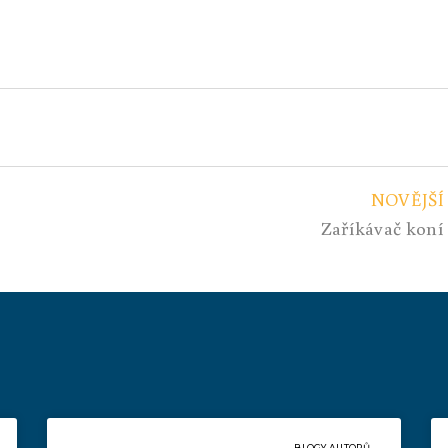
NOVĚJŠÍ
Zaříkávač koní
BLOGY AUTORŮ