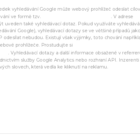
sledek vyhledávání Google může webový prohlížeč odeslat cílo
referreru protokolu HTTP
ávání ve formě tzv.
. V adrese
ýt uveden také vyhledávací dotaz. Pokud využíváte vyhledává
edávání Google), vyhledávací dotazy se ve většině případů jak
 odesílat nebudou. Existují však výjimky, toto chování napříkl
další informace o
bové prohlížeče. Prostudujte si
SSL
. Vyhledávací dotazy a další informace obsažené v referrer
nictvím služby Google Analytics nebo rozhraní API. Inzerenti
ých slovech, která vedla ke kliknutí na reklamu.