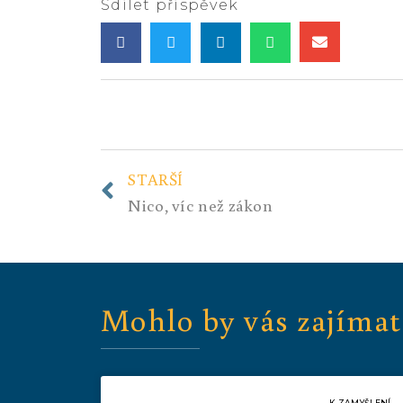
Sdílet příspěvek
STARŠÍ
Nico, víc než zákon
Mohlo by vás zajímat
K ZAMYŠLENÍ