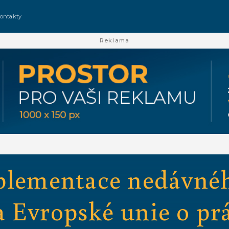
ontakty
Reklama
plementace nedávné
 Evropské unie o pr