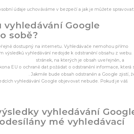
osobní údaje uchováváme v bezpečí a jak je můžete spravovat
 vyhledávání Google
 o sobě?
veřejně dostupný na internetu. Vyhledávače nemohou přímo
m výsledků vyhledávání nedojde k odstranění obsahu z webu.
te webmastera
stránek, na kterých je obsah uveřejněn, a
ákona EU o ochraně dat požádat o odstranění informace, která 
likněte sem
. Jakmile bude obsah odstraněn a Google zjistí, ž
ýsledcích vyhledávání Google objevovat nebude. Pokud je váš
navštívit naši stránku nápovědy, kde naleznete další
é
 výsledky vyhledávání Googl
desílány mé vyhledávací