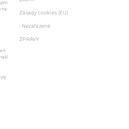
ským
u na
Zásady cookies (EU)
• Nezařazené
ZPRÁVY
veň
naší
byly
tru