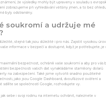
oznámení, že výsledky mohly být upraveny v souladu s evrop
í zobrazujeme při vyhledávání většiny jmen, a to bez ohled
ně byly odstraněny.
é soukromí a udržuje mé
?
ežité, stejně tak jsou důležité i pro nás. Zajistit vysokou úro
vaše informace v bezpečí a dostupné, když je potřebujete, je 
maximální bezpečnost, ochránili vaše soukromí a aby pro vás 
jištění bezpečnosti vašich dat vynakládáme stamiliony dolarů
ty na zabezpečení. Také jsme vytvořili snadno použitelné
pečnosti, jako jsou Google Dashboard, dvoufázové ověření a
 sdílíte se společností Google, rozhodujete vy.
cen
jak sebe i svoji rodinu na internetu ochránit, naleznete v