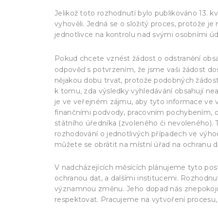
Jelikož toto rozhodnutí bylo publikováno 13.
vyhověli. Jedná se o složitý proces, protože j
jednotlivce na kontrolu nad svými osobními údaj
Pokud chcete vznést žádost o odstranění obs
odpověď s potvrzením, že jsme vaši žádost do
nějakou dobu trvat, protože podobných žádos
k tomu, zda výsledky vyhledávání obsahují n
je ve veřejném zájmu, aby tyto informace ve vý
finančními podvody, pracovním pochybením, o
státního úředníka (zvoleného či nevoleného). 
rozhodování o jednotlivých případech ve výh
můžete se obrátit na místní úřad na ochranu d
V nadcházejících měsících plánujeme tyto postu
ochranou dat, a dalšími institucemi. Rozhodn
významnou změnu. Jeho dopad nás znepokojuje
respektovat. Pracujeme na vytvoření procesu, 