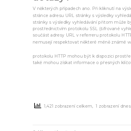
V některých případech ano. Při kliknutí na vý
stránce adresu URL stránky s výsledky vyhled
stránky s výsledky vyhledávání přitom může b
prostřednictvím protokolu SSL (šifrované vyhl
součást adresy URL v referreru protokolu HTTP
nemusejí respektovat některé méně známé we
vyhledávání prostřednictvím protokolu 
protokolu HTTP mohou být k dispozici prostřed
také mohou získat informace o přesných klíčov
1,421 zobrazení celkem, 1 zobrazení dnes