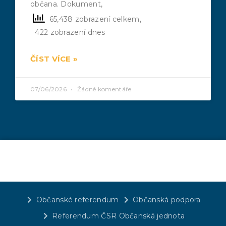
občana. Dokument,
65,438 zobrazení celkem,
422 zobrazení dnes
ČÍST VÍCE »
07/06/2026
Žádné komentáře
Občanské referendum
Občanská podpora
Referendum ČSR Občanská jednota