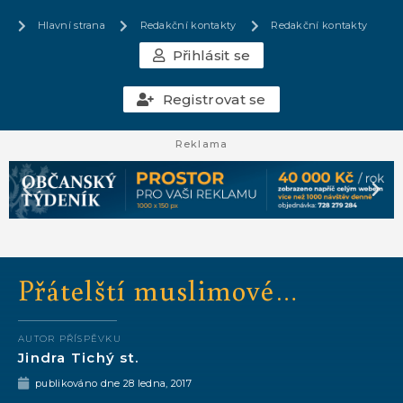
Hlavní strana
Redakční kontakty
Redakční kontakty
Přihlásit se
Registrovat se
Reklama
Přátelští muslimové…
AUTOR PŘÍSPĚVKU
Jindra Tichý st.
publikováno dne
28 ledna, 2017