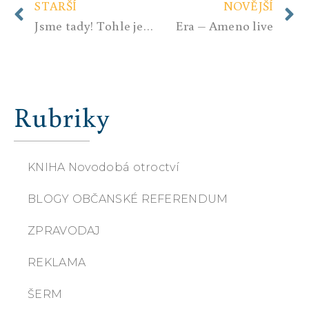
STARŠÍ
NOVĚJŠÍ
Jsme tady! Tohle je naše země! Brigáda Trocnov – Národ, vlast, Bůh, rodina!
Era – Ameno live
Rubriky
KNIHA Novodobá otroctví
BLOGY OBČANSKÉ REFERENDUM
ZPRAVODAJ
REKLAMA
ŠERM