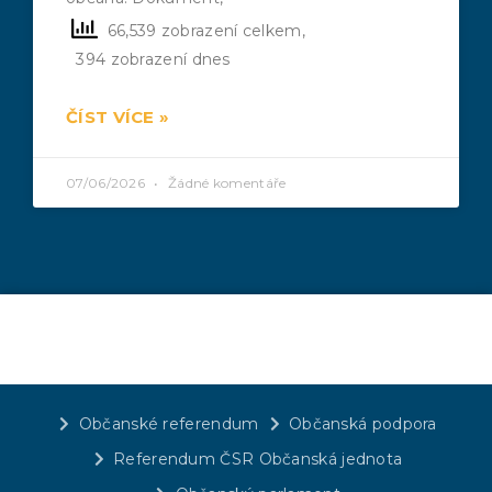
66,539 zobrazení celkem,
394 zobrazení dnes
ČÍST VÍCE »
07/06/2026
Žádné komentáře
Občanské referendum
Občanská podpora
Referendum ČSR Občanská jednota