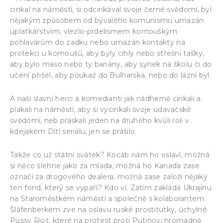
cinkal na náměstí, si odcinkával svoje černé svědomí, byl
nějakým způsobem od bývalého komunismu umazán
úplatkářstvím, vlezlo-prdelismem komouškým
pohlavárům do zadku nebo umazán kontakty na
protekci u komoušů, aby byly cihly nebo střešní tašky,
aby bylo maso nebo ty banány, aby synek na školu či do
učení přišel, aby poukaz do Bulharska, nebo do lázní byl.
A naši slavní herci a komedianti jak nádherně cinkali a
plakali na náměstí, aby si vycinkali svoje udavačské
svědomí, neb práskali jeden na druhého kvůli roli v
kdejakém Dítl seriálu, jen se prášilo.
Takže co už státní svátek? Kocáb nám ho oslaví, možná
si něco šlehne jako za mlada, možná ho Kanada zase
označí za drogového dealera, možná zase založí nějaký
ten fond, který se vypaří? Kdo ví. Zatím zakládá Ukrajinu
na Staroměstkém náměstí a společně s kolaborantem
Šláfenberkem zve na oslavu ruské prostitutky, úchylné
Pussy Riot, které na protest proti Putinovi hromadně