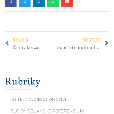
STARŠÍ
NOVĚJŠÍ
Černý korzár
Součástí multikulturní mašinérie je prosazování genderové nauky za každou cenu
Rubriky
KNIHA Novodobá otroctví
BLOGY OBČANSKÉ REFERENDUM