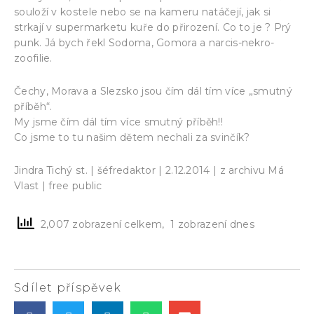
souloží v kostele nebo se na kameru natáčejí, jak si
strkají v supermarketu kuře do přirození. Co to je ? Prý
punk. Já bych řekl Sodoma, Gomora a narcis-nekro-
zoofilie.
Čechy, Morava a Slezsko jsou čím dál tím více „smutný
příběh“.
My jsme čím dál tím více smutný příběh!!
Co jsme to tu našim dětem nechali za svinčík?
Jindra Tichý st. | šéfredaktor | 2.12.2014 | z archivu Má
Vlast | free public
2,007 zobrazení celkem, 1 zobrazení dnes
Sdílet příspěvek