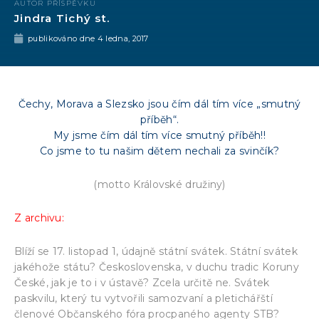
AUTOR PŘÍSPĚVKU
Jindra Tichý st.
publikováno dne
4 ledna, 2017
Čechy, Morava a Slezsko jsou čím dál tím více „smutný
příběh“.
My jsme čím dál tím více smutný příběh!!
Co jsme to tu našim dětem nechali za svinčík?
(motto Královské družiny)
Z archivu:
Blíží se 17. listopad 1, údajně státní svátek. Státní svátek
jakéhože státu? Československa, v duchu tradic Koruny
České, jak je to i v ústavě? Zcela určitě ne. Svátek
paskvilu, který tu vytvořili samozvaní a pletichářští
členové Občanského fóra procpaného agenty STB?