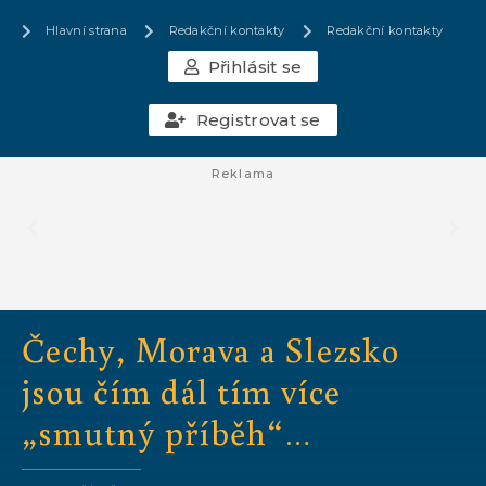
Hlavní strana
Redakční kontakty
Redakční kontakty
Přihlásit se
Registrovat se
Reklama
Čechy, Morava a Slezsko
jsou čím dál tím více
„smutný příběh“…