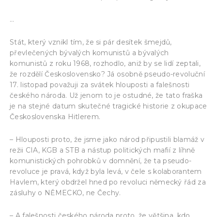
…
Stát, který vznikl tím, že si pár desítek šmejdů,
převlečených bývalých komunistů a bývalých
komunistů z roku 1968, rozhodlo, aniž by se lidí zeptali,
že rozdělí Československo? Já osobně pseudo-revoluční
17. listopad považuji za svátek hlouposti a falešnosti
českého národa. Už jenom to je ostudné, že tato fraška
je na stejné datum skutečné tragické historie z okupace
Československa Hitlerem.
– Hlouposti proto, že jsme jako národ připustili blamáž v
režii CIA, KGB a STB a nástup politických mafií z líhně
komunistických pohrobků v domnění, že ta pseudo-
revoluce je pravá, když byla levá, v čele s kolaborantem
Havlem, který obdržel hned po revoluci německý řád za
zásluhy o NĚMECKO, ne Čechy.
– A falešnosti českého národa proto, že většina, kdo