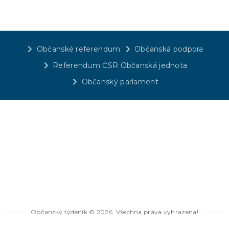
Občanské referendum
Občanská podpora
Referendum ČSR Občanská jednota
Občanský parlament
Občanský týdeník © 2026. Všechna práva vyhrazena!