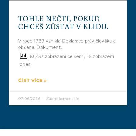
TOHLE NEČTI, POKUD
CHCEŠ ZŮSTAT V KLIDU.
V roce 1789 vznikla Deklarace práv člověka a
občana. Dokument,
63,457 zobrazení celkem, 15 zobrazení
dnes
ČÍST VÍCE »
07/06/2026
Žádné komentáře