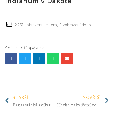
indiánům v Dakotě
http://Američtí veteráni se omluvili
indiánům v Dakotě
2,231 zobrazení celkem, 1 zobrazení dnes
Sdílet příspěvek
STARŠÍ
NOVĚJŠÍ
Fantastická zvířata a kde je najít
Hezké zakvičení ze sociální sítě o neziskovkách.