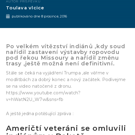
AUTOR PŘÍSPĚVKU
Toulava vlcice
publikováno dne
8 prosince, 2016
Po velkém vítězství indiánů ,kdy soud
nařídil zastavení výstavby ropovodu
pod řekou Missoury a nařídil změnu
trasy ,ještě možná není definitivní.
Stále se čeká na vyjádření Trumpa ,ale věřme v
modlitbách za dobrý konec a nový začátek. Podívejme
se na video natočené z dronu.
https://www.youtube.com/watch?
v=hWatN2U_W7w&sns=fb
A ještě jedna potěšující zpráva :
Američtí veteráni se omluvili