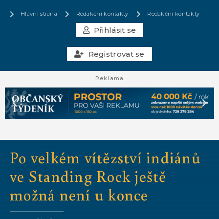
Hlavní strana
Redakční kontakty
Redakční kontakty
Přihlásit se
Registrovat se
Reklama
Po velkém vítězství indiánů
ve Standing Rock ještě
možná není u konce