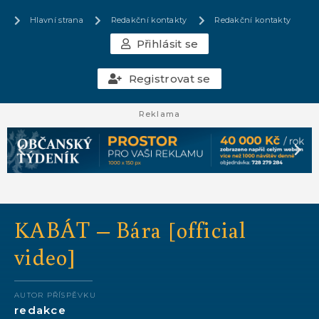
Hlavní strana
Redakční kontakty
Redakční kontakty
Přihlásit se
Registrovat se
Reklama
KABÁT – Bára [official
video]
AUTOR PŘÍSPĚVKU
redakce