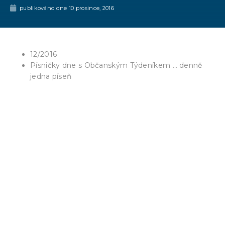
publikováno dne
10 prosince, 2016
12/2016
Písničky dne s Občanským Týdeníkem … denně
jedna píseň