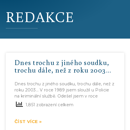
REDAKCE
Dnes trochu z jiného soudku,
trochu dále, než z roku 2003…
Dnes trochu z jiného soudku, trochu dále, než z
roku 2003… V roce 1989 jsem sloužil u Policie
na kriminální službě. Odešel jsem v roce
1,851 zobrazení celkem
ČÍST VÍCE »