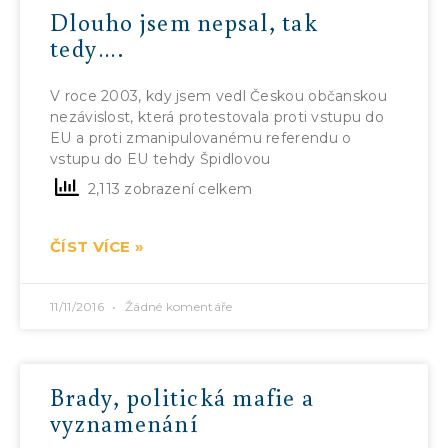
Dlouho jsem nepsal, tak
tedy….
V roce 2003, kdy jsem vedl Českou občanskou
nezávislost, která protestovala proti vstupu do
EU a proti zmanipulovanému referendu o
vstupu do EU tehdy Špidlovou
2,113 zobrazení celkem
ČÍST VÍCE »
11/11/2016
Žádné komentáře
Brady, politická mafie a
vyznamenání