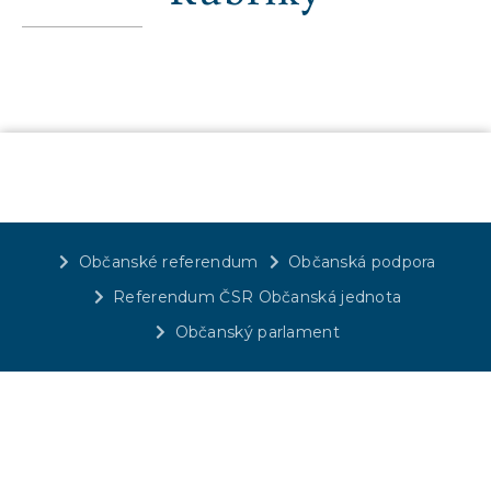
Občanské referendum
Občanská podpora
Referendum ČSR Občanská jednota
Občanský parlament