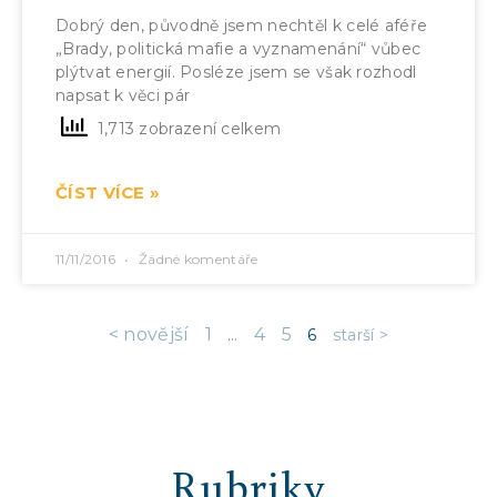
Dobrý den, původně jsem nechtěl k celé aféře
„Brady, politická mafie a vyznamenání“ vůbec
plýtvat energií. Posléze jsem se však rozhodl
napsat k věci pár
1,713 zobrazení celkem
ČÍST VÍCE »
11/11/2016
Žádné komentáře
< novější
1
4
5
…
6
starší >
Rubriky