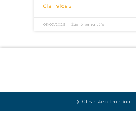
ČÍST VÍCE »
05/03/2026
Žádné komentáře
Občanské referendum