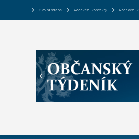
Hlavní strana
Redakční kontakty
Redakční k