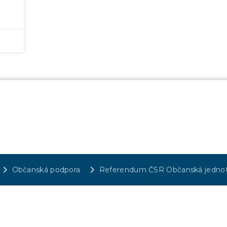
Občanská podpora
Referendum ČSR Občanská jedno