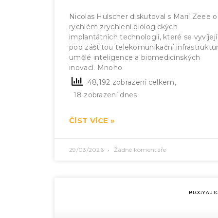
Nicolas Hulscher diskutoval s Marií Zeee o
rychlém zrychlení biologických
implantátních technologií, které se vyvíjejí
pod záštitou telekomunikační infrastruktur
umělé inteligence a biomedicínských
inovací. Mnoho
48,192 zobrazení celkem,
18 zobrazení dnes
ČÍST VÍCE »
29/03/2026
Žádné komentáře
BLOGY AUT