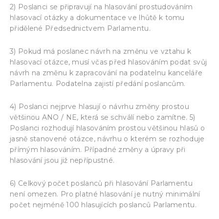
2) Poslanci se připravují na hlasování prostudováním
hlasovací otázky a dokumentace ve lhůtě k tomu
přidělené Předsednictvem Parlamentu.
3) Pokud má poslanec návrh na změnu ve vztahu k
hlasovací otázce, musí včas před hlasováním podat svůj
návrh na změnu k zapracování na podatelnu kanceláře
Parlamentu. Podatelna zajistí předání poslancům.
4) Poslanci nejprve hlasují o návrhu změny prostou
většinou ANO / NE, která se schválí nebo zamítne. 5)
Poslanci rozhodují hlasováním prostou většinou hlasů o
jasně stanovené otázce, návrhu o kterém se rozhoduje
přímým hlasováním. Případné změny a úpravy při
hlasování jsou již nepřípustné.
6) Celkový počet poslanců při hlasování Parlamentu
není omezen. Pro platné hlasování je nutný minimální
počet nejméně 100 hlasujících poslanců Parlamentu.