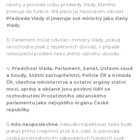
návrhy a provede volbu předsedy Vlády, kterého
jmenuje do funkce. Má právo jej hlasováním odvolat.
Předseda Vlády si jmenuje své ministry jako členy
Vlády.
3) Parlament může odvolat i ministry Vlády, pokud
nerozhodne jinak z objektivních důvodů, v případě
nebezpeční prodlení nebo jiného vážného důvodu.
4)
Předchozí Vláda, Parlament, Senát, Ústavní soud
a Soudy, Státní zastupitelství, Policie ČR a Armáda
ČR, všechna ministerstva a ostatní orgány státní
moci, správy a občané jsou povinni řídit se
rozhodnutími Prozatímního občanského
parlamentu jako nejvyššího orgánu České
republiky
.
5)
Kdo neuposlechne
, nebude respektovat nebo bude
jednat přímo i nepřímo proti § 4, odst. 4, právnická
osoba prostřednictvím odpovědných fyzických osob