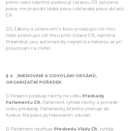
přímo nebo nepřímo poškozují Ústavou ČR zaručená
práva, mezinárodní lidská práva i občanská práva občanů
ČR.
20) Zákony a ustanovení v kolizi prosazující cizí moc
nebo přisluhující cizí moci proti Ústavě ČR, zejména
Preambuli, jsou automaticky neplatná a neberou se při
posuzovaní na zřetel.
§ 4 JMENOVÁNÍ A ODVOLÁNÍ ORGÁNŮ,
ORGANIZAČNÍ POŘÁDEK
1) Poslanci podávají návrhy na volbu
Předsedy
Parlamentu ČR
, Parlament vyhlásí návrhy a provede
volbu předsedy Parlamentu, kterého jmenuje do
funkce. Má právo jej hlasováním odvolat.
2) Parlament navrhuje
Předsedu Vlády ČR
, vyhlásí