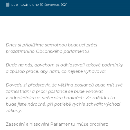
publikováno dne
30 července, 2021
Dnes si přiblížíme samotnou budoucí práci
prozatímního Občanského parlamentu.
Bude na nás, abychom si odhlasovali takové podmínky
a způsob práce, aby nám, co nejlépe vyhovoval.
Dovedu si představit, že většina poslanců bude mít své
zaměstnání a práci poslance se bude věnovat
v odpoledních a večerních hodinách. Ze začátku to
bude jistě náročné, při potřebě rychle schválit výchozí
zákony.
Zasedání a hlasování Parlamentu může probíhat: