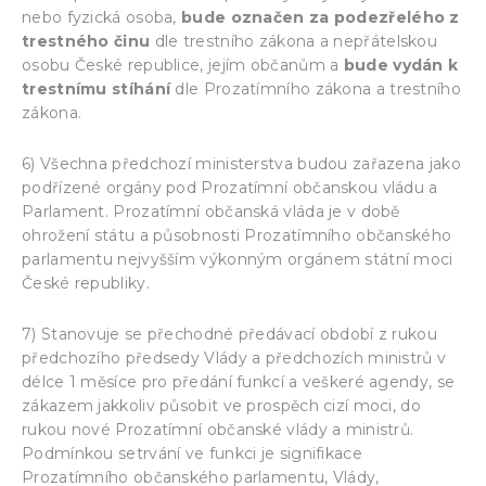
nebo fyzická osoba,
bude označen za
podezřelého z
trestného činu
dle trestního zákona a nepřátelskou
osobu České republice, jejím občanům a
bude vydán k
trestnímu stíhání
dle Prozatímního zákona a trestního
zákona.
6) Všechna předchozí ministerstva budou zařazena jako
podřízené orgány pod Prozatímní občanskou vládu a
Parlament. Prozatímní občanská vláda je v době
ohrožení státu a působnosti Prozatímního občanského
parlamentu nejvyšším výkonným orgánem státní moci
České republiky.
7) Stanovuje se přechodné předávací období z rukou
předchozího předsedy Vlády a předchozích ministrů v
délce 1 měsíce pro předání funkcí a veškeré agendy, se
zákazem jakkoliv působit ve prospěch cizí moci, do
rukou nové Prozatímní občanské vlády a ministrů.
Podmínkou setrvání ve funkci je signifikace
Prozatímního občanského parlamentu, Vlády,