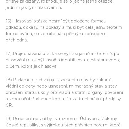
přísně zakázány, rozhoduje se o jedné jasné otázce,
jedním jasným hlasováním.
16) Hlasovací otázka nesmí být položena formou
odkazů, odkazů na odkazy a musí být celá jasně textem
formulována, srozumitelná a přímým způsobem
přehledná.
17) Projednávaná otázka se vyhlásí jasně a zřetelně, po
hlasování musí být jasně a identifikovatelně stanoveno,
o čem, kdo a jak hlasoval.
18) Parlament schvaluje usnesením návrhy zákonů,
vládní dekrety nebo usnesení, mimořádný stav a stav
ohrožení státu, úkoly pro Vládu a státní orgány, pověření
a zmocnění Parlamentem a Prozatímní právní předpisy
ČR.
19) Usnesení nesmí být v rozporu s Ústavou a Zákony
České republiky, s výjimkou těch právních norem, které