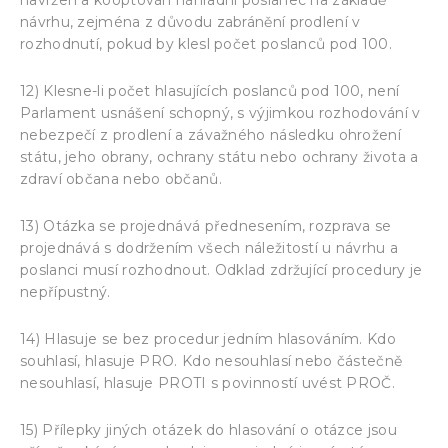
návrhu, zejména z důvodu zabránění prodlení v
rozhodnutí, pokud by klesl počet poslanců pod 100.
12) Klesne-li počet hlasujících poslanců pod 100, není
Parlament usnášení schopný, s výjimkou rozhodování v
nebezpečí z prodlení a závažného následku ohrožení
státu, jeho obrany, ochrany státu nebo ochrany života a
zdraví občana nebo občanů.
13) Otázka se projednává přednesením, rozprava se
projednává s dodržením všech náležitostí u návrhu a
poslanci musí rozhodnout. Odklad zdržující procedury je
nepřípustný.
14) Hlasuje se bez procedur jedním hlasováním. Kdo
souhlasí, hlasuje PRO. Kdo nesouhlasí nebo částečně
nesouhlasí, hlasuje PROTI s povinností uvést PROČ.
15) Přílepky jiných otázek do hlasování o otázce jsou