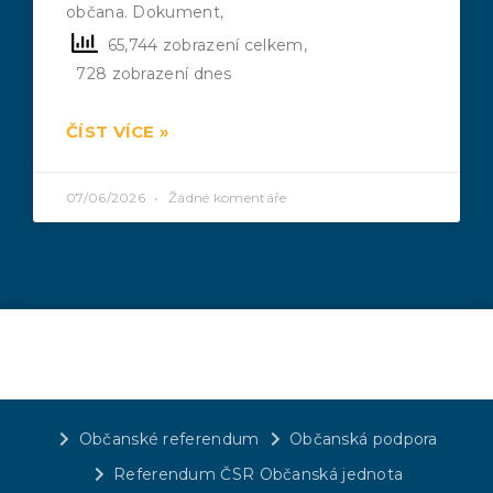
občana. Dokument,
65,744 zobrazení celkem,
728 zobrazení dnes
ČÍST VÍCE »
07/06/2026
Žádné komentáře
Občanské referendum
Občanská podpora
Referendum ČSR Občanská jednota