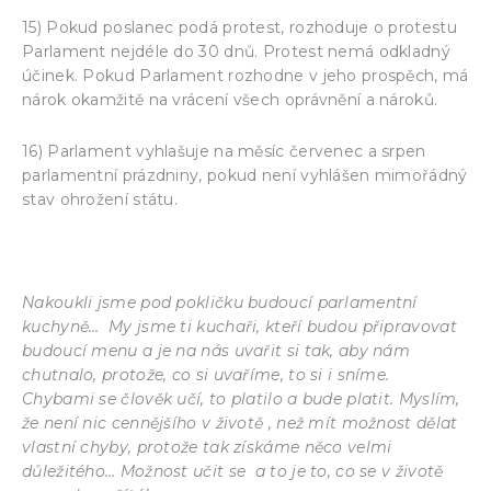
15) Pokud poslanec podá protest, rozhoduje o protestu
Parlament nejdéle do 30 dnů. Protest nemá odkladný
účinek. Pokud Parlament rozhodne v jeho prospěch, má
nárok okamžitě na vrácení všech oprávnění a nároků.
16) Parlament vyhlašuje na měsíc červenec a srpen
parlamentní prázdniny, pokud není vyhlášen mimořádný
stav ohrožení státu.
Nakoukli jsme pod pokličku budoucí parlamentní
kuchyně… My jsme ti kuchaři, kteří budou připravovat
budoucí menu a je na nás uvařit si tak, aby nám
chutnalo, protože, co si uvaříme, to si i sníme.
Chybami se člověk učí, to platilo a bude platit. Myslím,
že není nic cennějšího v životě , než mít možnost dělat
vlastní chyby, protože tak získáme něco velmi
důležitého… Možnost učit se a to je to, co se v životě