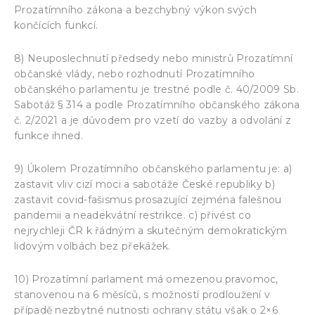
Prozatímního zákona a bezchybný výkon svých
končících funkcí.
8) Neuposlechnutí předsedy nebo ministrů Prozatímní
občanské vlády, nebo rozhodnutí Prozatímního
občanského parlamentu je trestné podle č. 40/2009 Sb.
Sabotáž § 314 a podle Prozatímního občanského zákona
č. 2/2021 a je důvodem pro vzetí do vazby a odvolání z
funkce ihned.
9) Úkolem Prozatímního občanského parlamentu je: a)
zastavit vliv cizí moci a sabotáže České republiky b)
zastavit covid-fašismus prosazující zejména falešnou
pandemii a neadekvátní restrikce. c) přivést co
nejrychleji ČR k řádným a skutečným demokratickým
lidovým volbách bez překážek.
10) Prozatímní parlament má omezenou pravomoc,
stanovenou na 6 měsíců, s možností prodloužení v
případě nezbytné nutnosti ochrany státu však o 2×6