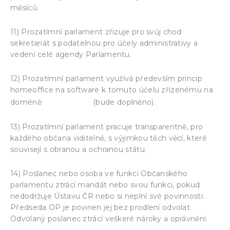
měsíců.
11) Prozatímní parlament zřizuje pro svůj chod
sekretariát s podatelnou pro účely administrativy a
vedení celé agendy Parlamentu.
12) Prozatímní parlament využívá především princip
homeoffice na software k tomuto účelu zřízenému na
www.—–.cz
doméně
(bude doplněno).
13) Prozatímní parlament pracuje transparentně, pro
každého občana viditelně, s výjimkou těch věcí, které
souvisejí s obranou a ochranou státu.
14) Poslanec nebo osoba ve funkci Občanského
parlamentu ztrácí mandát nebo svou funkci, pokud
nedodržuje Ústavu ČR nebo si neplní své povinnosti.
Předseda OP je povinen jej bez prodlení odvolat.
Odvolaný poslanec ztrácí veškeré nároky a oprávnění.