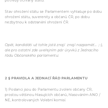
potřeby ochrany státu.
Stav ohrožení státu se Parlamentem vyhlašuje po dobu
ohrožení státu, suverenity a občanů ČR, po dobu
nezbytnou k odstranění ohrožení ČR.
Opět, kandidáti už tohle jistě znají znají nazpaměť… ;-),
ale pro ostatní zde uveřejním pár úryvků z Jednacího
řádu Občanského parlamentu:
2 § PRAVIDLA A JEDNACÍ ŘÁD PARLAMENTU
1) Poslanci jsou do Parlamentu zvoleni občany ČR,
prostou většinou hlasujících občanů, hlasováním ANO /
NE, kontrolovaných Volební komisí.