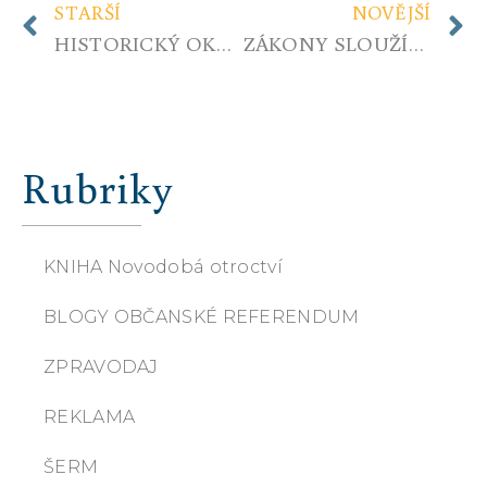
STARŠÍ
NOVĚJŠÍ
HISTORICKÝ OKAMŽIK – LIDOVÉ VOLBY
ZÁKONY SLOUŽÍCÍ OBČANŮM
Rubriky
KNIHA Novodobá otroctví
BLOGY OBČANSKÉ REFERENDUM
ZPRAVODAJ
REKLAMA
ŠERM