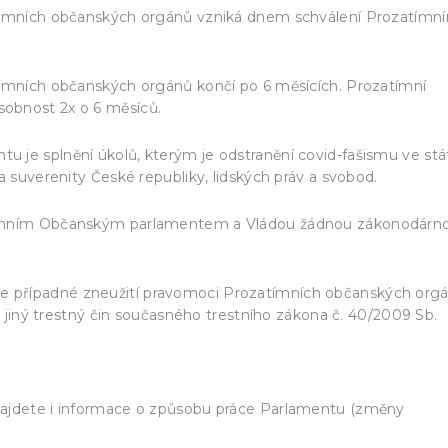
atímních občanských orgánů vzniká dnem schválení Prozatímn
tímních občanských orgánů končí po 6 měsících. Prozatímní
obnost 2x o 6 měsíců.
 je splnění úkolů, kterým je odstranění covid-fašismu ve stá
a suverenity České republiky, lidských práv a svobod.
tímním Občanským parlamentem a Vládou žádnou zákonodárno
 případné zneužití pravomoci Prozatímních občanských org
ně jiný trestný čin současného trestního zákona č. 40/2009 Sb.
najdete i informace o způsobu práce Parlamentu (změny