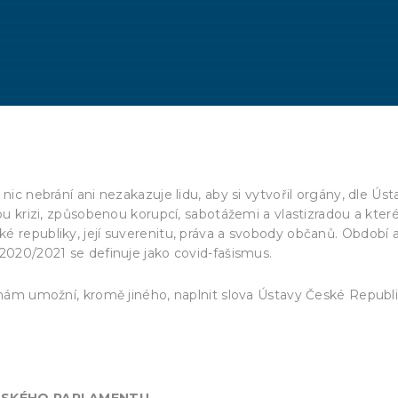
nic nebrání ani nezakazuje lidu, aby si vytvořil orgány, dle Úst
ou krizi, způsobenou korupcí, sabotážemi a vlastizradou a kter
é republiky, její suverenitu, práva a svobody občanů. Období 
2020/2021 se definuje jako covid-fašismus.
ý nám umožní, kromě jiného, naplnit slova Ústavy České Republi
NSKÉHO PARLAMENTU
.