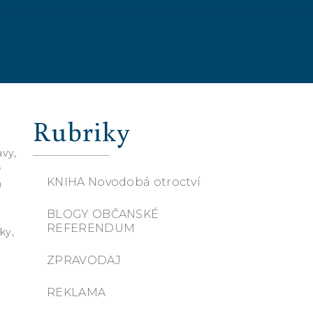
Rubriky
avy,
é
KNIHA Novodobá otroctví
a
BLOGY OBČANSKÉ
REFERENDUM
ky,
ZPRAVODAJ
REKLAMA