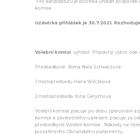
Pro kandidaturu je potřeba uhradit příspěvek 
komise.
Uzávěrka přihlášek je 30.7.2021. Rozhoduj
Volební komisi
vyhlásil Přípravný výbor ode 
Předsedkyně Alena Nela Schwarzová
1.místopředsedu Hana Wilczková
2.místopředseda Ilona Gerychová
Volební komise pracuje po dobu zpracování a 
komise a závěrečného usnesení; pracuje za odm
předsedkyně Volební komise. Náklady na Voleb
prozatímního Občanského parlamentu.