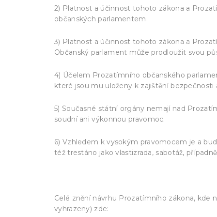
2) Platnost a účinnost tohoto zákona a Proz
občanských parlamentem.
3) Platnost a účinnost tohoto zákona a Proza
Občanský parlament může prodloužit svou půs
4) Účelem Prozatímního občanského parlamentu
které jsou mu uloženy k zajištění bezpečnosti 
5) Současné státní orgány nemají nad Proza
soudní ani výkonnou pravomoc.
6) Vzhledem k vysokým pravomocem je a bude
též trestáno jako vlastizrada, sabotáž, případ
Celé znění návrhu Prozatímního zákona, kde 
vyhrazeny) zde: