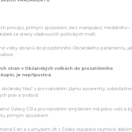
ch principů, přímým způsobem, bez manipulací, mediálního i
ážek ze strany vládnoucích politických mafií.
římé volby občanů do prozatímního Občanského parlamentu, ja
ublice.
kých stran v Občanských volbách do prozatímního
upin, je nepřípustná.
o občanský hlas“ v pro-národním zájmu suverenity, soběstačnos
ých práv a svobod.
atné Ústavy ČR a pro-národním smýšlením má právo volit a b
ntu, přímým způsobem.
nejméně 5 let a s úmyslem žít v České republice nejméně dalších