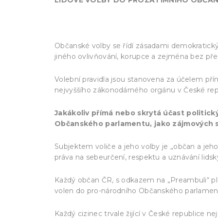
Občanské volby se řídí zásadami demokratický
jiného ovlivňování, korupce a zejména bez přek
Volební pravidla jsou stanovena za účelem p
nejvyššího zákonodárného orgánu v České rep
Jakákoliv přímá nebo skrytá účast politic
Občanského parlamentu, jako zájmových sk
Subjektem voliče a jeho volby je „občan a jeh
práva na sebeurčení, respektu a uznávání lidsk
Každý občan ČR, s odkazem na „Preambuli“ pl
volen do pro-národního Občanského parlame
Každý cizinec trvale žijící v České republice 