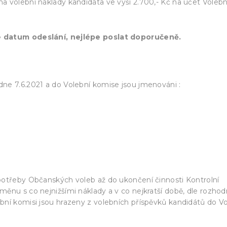
na volební náklady kandidáta ve výši 2.700,- Kč na účet Volebn
e datum odeslání, nejlépe poslat doporučeně.
dne 7.6.2021 a do Volební komise jsou jmenováni :
potřeby Občanských voleb až do ukončení činnosti Kontrolní
ěnu s co nejnižšími náklady a v co nejkratší době, dle rozhod
ní komisi jsou hrazeny z volebních příspěvků kandidátů do V