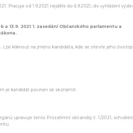
21. Pracuje od 1.9.2021 nejdéle do 6.9.2021, do vyhlášení výsl
eb a 13.9. 2021 1. zasedání Občanského parlamentu a
zákona.
 Lze kliknout na jméno kandidáta, kde se otevře jeho životopi
oces/000-kandidati.pdf
ým je kandidát povinen se seznámit:
rgánů upravuje tento Prozatímní občanský č. 1/2021, schválen
entu.