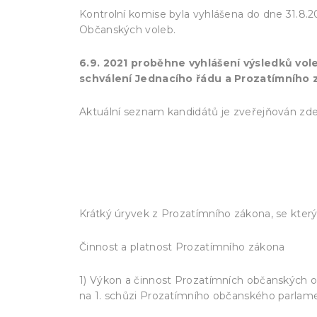
Kontrolní komise byla vyhlášena do dne 31.8.20
Občanských voleb.
6.9. 2021 proběhne vyhlášení výsledků vol
schválení Jednacího řádu a Prozatímního 
Aktuální seznam kandidátů je zveřejňován zde.
https://www.referendum-csr.cz/volby/pr
Krátký úryvek z Prozatímního zákona, se kter
Činnost a platnost Prozatímního zákona
1) Výkon a činnost Prozatímních občanských o
na 1. schůzi Prozatímního občanského parlam