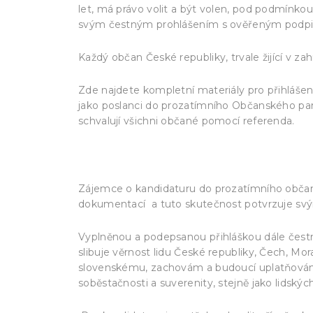
let, má právo volit a být volen, pod podmínk
svým čestným prohlášením s ověřeným podp
Každý občan České republiky, trvale žijící v zah
Zde najdete kompletní materiály pro přihlášení s
jako poslanci do prozatímního Občanského par
schvalují všichni občané pomocí referenda.
https://www.referendum-csr.cz/volby/
Zájemce o kandidaturu do prozatímního občan
dokumentací a tuto skutečnost potvrzuje svý
Vyplněnou a podepsanou přihláškou dále čestn
slibuje věrnost lidu České republiky, Čech, Mo
slovenskému, zachovám a budoucí uplatňování 
soběstačnosti a suverenity, stejně jako lidskýc