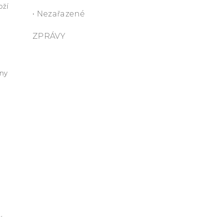
oží
• Nezařazené
ZPRÁVY
ony