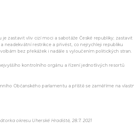
akony/zakon/prozatimni_zakon.pdf
zastavit vliv cizí moci a sabotáže České republiky; zastavit
a neadekvátní restrikce a přivést, co nejrychleji republiku
lbám bez překážek i nadále s vyloučením politických stran.
vyššího kontrolního orgánu a řízení jednotlivých resortů
ímního Občanského parlamentu a příště se zaměříme na vlastn
átorka okresu Uherské Hradiště, 28.7. 2021