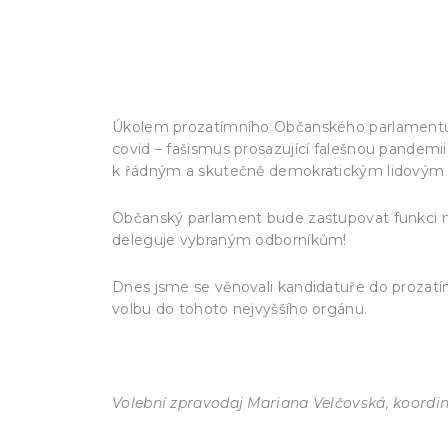
https://www.referendum-csr.cz/dok-1/z
Úkolem prozatímního Občanského parlamentu je 
covid – fašismus prosazující falešnou pandemii 
k řádným a skutečně demokratickým lidovým vo
Občanský parlament bude zastupovat funkci nej
deleguje vybraným odborníkům!
Dnes jsme se věnovali kandidatuře do prozat
volbu do tohoto nejvyššího orgánu.
Volební zpravodaj Mariana Velčovská, koordin