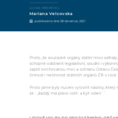
AUTOR PŘÍSPĚVKU
Mariana Velcovska
publikováno dne
28 července, 2021
Proto, že současné orgány státní moci selhaly, 
schopné odstranit legislativní, soudní i výkonn
zajistí svrchovanou moc a ochranu Ústavu Česk
činnost i nečinnost státních orgánů ČR v roce 
Proto jsme byly nuceni vytvořit nástroj, kter
že : ,,každý má právo volit a být volen´´.
LIDOVÉ VOLBY DO PROZATÍMNÍHO OBČA