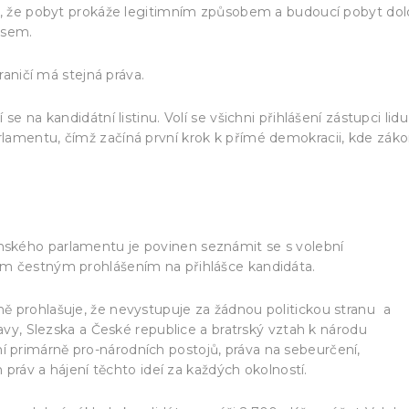
ou, že pobyt prokáže legitimním způsobem a budoucí pobyt dol
isem.
raničí má stejná práva.
e na kandidátní listinu. Volí se všichni přihlášení zástupci lidu
lamentu, čímž začíná první krok k přímé demokracii, kde zák
ského parlamentu je povinen seznámit se s volební
m čestným prohlášením na přihlášce kandidáta.
ě prohlašuje, že nevystupuje za žádnou politickou stranu a
ravy, Slezska a České republice a bratrský vztah k národu
primárně pro-národních postojů, práva na sebeurčení,
h práv a hájení těchto ideí za každých okolností.