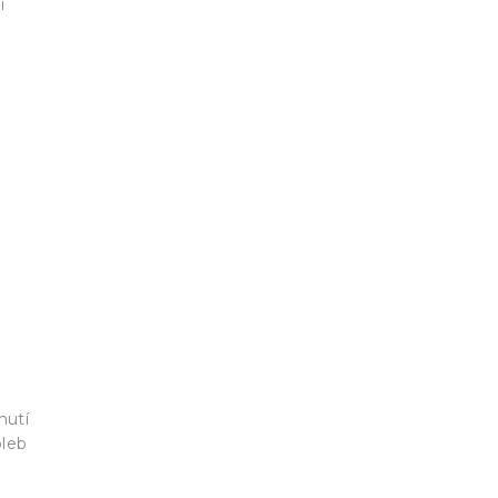
í
nutí
oleb