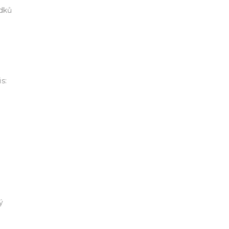
edků
s:
ý