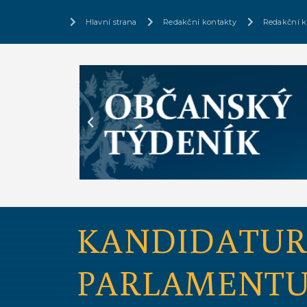
Hlavní strana
Redakční kontakty
Redakční k
KANDIDATUR
PARLAMENT