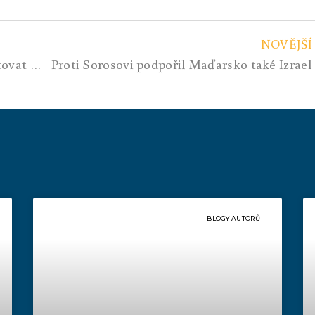
NOVĚJŠÍ
To už hlava nebere. Kyjev chce pokutovat Krymčany za přechod Kerčenského mostu
Proti Sorosovi podpořil Maďarsko také Izrael
BLOGY AUTORŮ