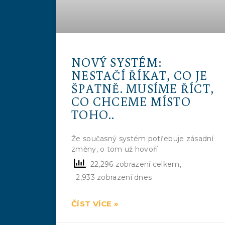
NOVÝ SYSTÉM:
NESTAČÍ ŘÍKAT, CO JE
ŠPATNĚ. MUSÍME ŘÍCT,
CO CHCEME MÍSTO
TOHO..
Že současný systém potřebuje zásadní
změny, o tom už hovoří
22,296 zobrazení celkem,
2,933 zobrazení dnes
ČÍST VÍCE »