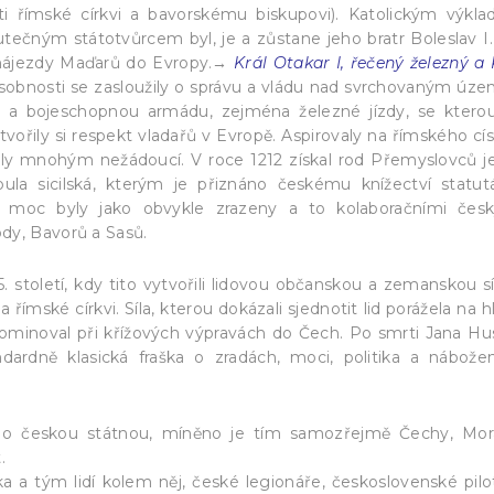
sti římské církvi a bavorskému biskupovi). Katolickým výkl
kutečným státotvůrcem byl, je a zůstane jeho bratr Boleslav I.
é nájezdy Maďarů do Evropy.→
Král Otakar I, řečený železný a 
osobnosti se zasloužily o správu a vládu nad svrchovaným úz
u a bojeschopnou armádu, zejména železné jízdy, se ktero
vořily si respekt vladařů v Evropě. Aspirovaly na římského cís
 byly mnohým nežádoucí. V roce 1212 získal rod Přemyslovců je
 bula sicilská, kterým je přiznáno českému knížectví statut
 a moc byly jako obvykle zrazeny a to kolaboračními čes
dy, Bavorů a Sasů.
. století, kdy tito vytvořili lidovou občanskou a zemanskou sí
 římské církvi. Síla, kterou dokázali sjednotit lid porážela na h
dominoval při křížových výpravách do Čech. Po smrti Jana Hu
dardně klasická fraška o zradách, moci, politika a nábože
li o českou státnou, míněno je tím samozřejmě Čechy, Mor
.
 a tým lidí kolem něj, české legionáře, československé pilo