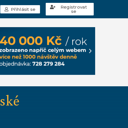
Registrovat
Přihlásit se
se
eské