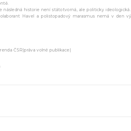
ontě.
ásledná historie není státotvorná, ale politicky ideologická.
 kolaborant Havel a polistopadový marasmus nemá v den vý
erenda ČSR|práva volné publikace|
s