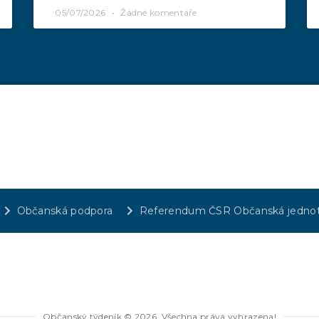
05/07/2026
Žádné komentáře
Občanská podpora
Referendum ČSR Občanská jedno
Občanský týdeník © 2026. Všechna práva vyhrazena!