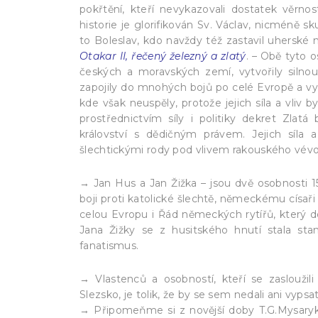
pokřtění, kteří nevykazovali dostatek věrno
historie je glorifikován Sv. Václav, nicméně s
to Boleslav, kdo navždy též zastavil uhersk
Otakar II, řečený železný a zlatý
. – Obě tyto 
českých a moravských zemí, vytvořily silno
zapojily do mnohých bojů po celé Evropě a vyt
kde však neuspěly, protože jejich síla a vliv
prostřednictvím síly i politiky dekret Zlatá
království s dědičným právem. Jejich síla
šlechtickými rody pod vlivem rakouského vévo
→ Jan Hus a Jan Žižka – jsou dvě osobnosti 15
boji proti katolické šlechtě, německému císaři a
celou Evropu i Řád německých rytířů, který 
Jana Žižky se z husitského hnutí stala stan
fanatismus.
→ Vlastenců a osobností, kteří se zaslouži
Slezsko, je tolik, že by se sem nedali ani vypsat
→ Připomeňme si z novější doby T.G.Mysaryka