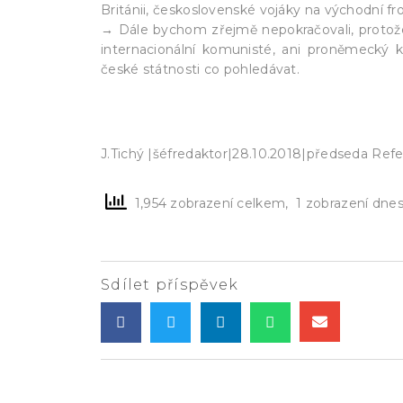
Británii, československé vojáky na východní fr
→ Dále bychom zřejmě nepokračovali, protože n
internacionální komunisté, ani proněmecký
české státnosti co pohledávat.
J.Tichý |šéfredaktor|28.10.2018|předseda Ref
1,954 zobrazení celkem, 1 zobrazení dne
Sdílet příspěvek