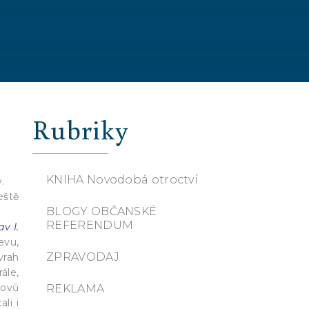
Rubriky
KNIHA Novodobá otroctví
.
eště
BLOGY OBČANSKÉ
REFERENDUM
v I.
jevu,
ZPRAVODAJ
vrah
ále,
lovů
REKLAMA
li i