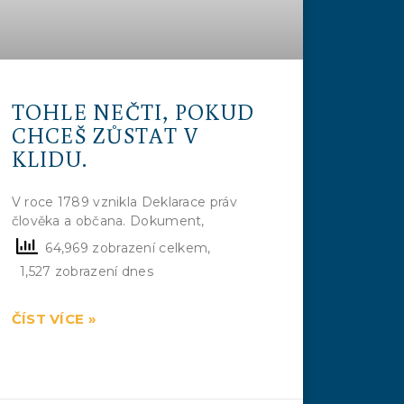
TOHLE NEČTI, POKUD
CHCEŠ ZŮSTAT V
KLIDU.
V roce 1789 vznikla Deklarace práv
člověka a občana. Dokument,
64,969 zobrazení celkem,
1,527 zobrazení dnes
ČÍST VÍCE »