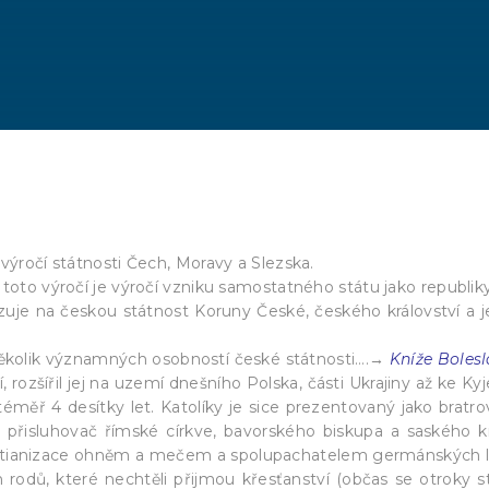
výročí státnosti Čech, Moravy a Slezska.
toto výročí je výročí vzniku samostatného státu jako republiky
zuje na českou státnost Koruny České, českého království a j
ěkolik významných osobností české státnosti….→
Kníže Bolesla
ví, rozšířil jej na uzemí dnešního Polska, části Ukrajiny až ke Ky
téměř 4 desítky let. Katolíky je sice prezentovaný jako bratro
ě přisluhovač římské církve, bavorského biskupa a saského kr
kristianizace ohněm a mečem a spolupachatelem germánských 
odů, které nechtěli přijmou křesťanství (občas se otroky sta