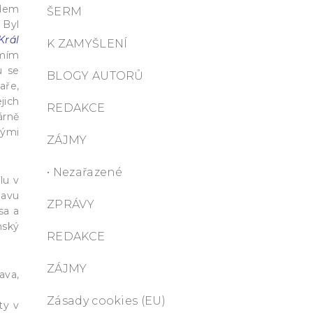
adem
ŠERM
 Byl
Král
K ZAMYŠLENÍ
emím
u se
BLOGY AUTORŮ
aře,
jich
REDAKCE
árně
kými
ZÁJMY
• Nezařazené
lu v
lavu
ZPRÁVY
sa a
nský
REDAKCE
ZÁJMY
ava,
Zásady cookies (EU)
ty v