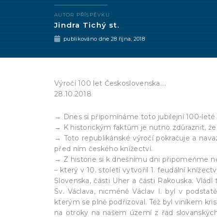
AUTOR PŘÍSPĚVKU
Jindra Tichý st.
publikováno dne
28 října, 2018
Výročí 100 let Československa….
28.10.2018
→ Dnes si připomínáme toto jubilejní 100-leté 
→ K historickým faktům je nutno zdůraznit, že 
→ Toto republikánské výročí pokračuje a nava
před ním českého knížectví.
→ Z historie si k dnešnímu dni připomeňme n
– který v 10. století vytvořil 1. feudální knížect
Slovenska, části Uher a části Rakouska. Vládl 
Sv. Václava, nicméně Václav I. byl v podstat
kterým se plně podřizoval. Též byl viníkem 
na otroky na našem území z řad slovanských r