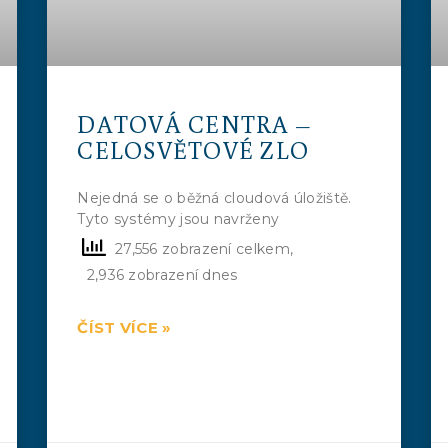
DATOVÁ CENTRA –
CELOSVĚTOVÉ ZLO
Nejedná se o běžná cloudová úložiště.
Tyto systémy jsou navrženy
27,556 zobrazení celkem,
2,936 zobrazení dnes
ČÍST VÍCE »