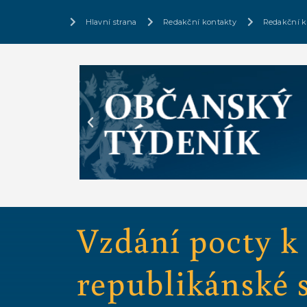
Hlavní strana
Redakční kontakty
Redakční k
Vzdání pocty k
republikánské s