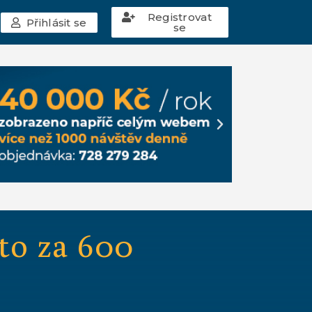
Registrovat
Přihlásit se
se
to za 600