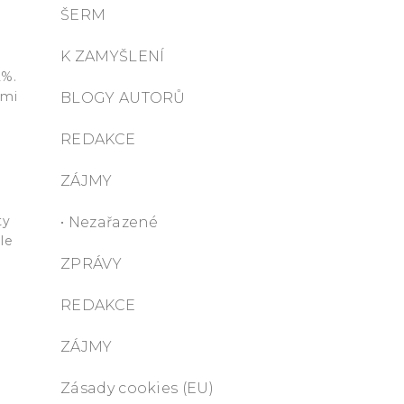
ŠERM
K ZAMYŠLENÍ
2%.
ými
BLOGY AUTORŮ
REDAKCE
ZÁJMY
ty
• Nezařazené
le
ZPRÁVY
REDAKCE
h
e
ZÁJMY
Zásady cookies (EU)