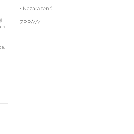
• Nezařazené
j
ZPRÁVY
m a
de.