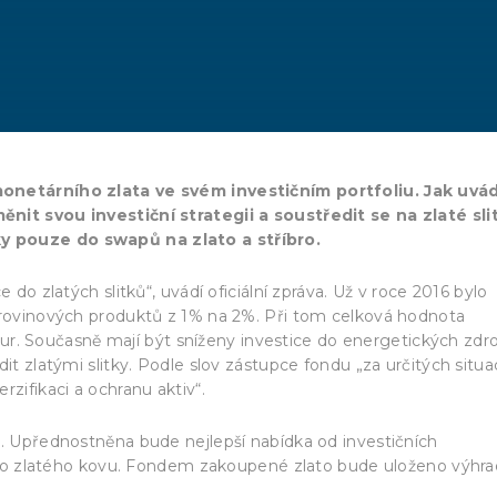
monetárního zlata ve svém investičním portfoliu. Jak uvád
nit svou investiční strategii a soustředit se na zlaté sli
y pouze do swapů na zlato a stříbro.
 do zlatých slitků“, uvádí oficiální zpráva. Už v roce 2016 bylo
surovinových produktů z 1% na 2%. Při tom celková hodnota
 eur. Současně mají být sníženy investice do energetických zdro
it zlatými slitky. Podle slov zástupce fondu „za určitých situac
zifikaci a ochranu aktiv“.
r. Upřednostněna bude nejlepší nabídka od investičních
ce do zlatého kovu. Fondem zakoupené zlato bude uloženo výhr