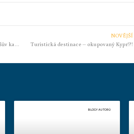
NOVĚJŠÍ
Komunisté se rozhodli podpořit Babišův kabinet
Turistická destinace – okupovaný Kypr!?!
BLOGY AUTORŮ