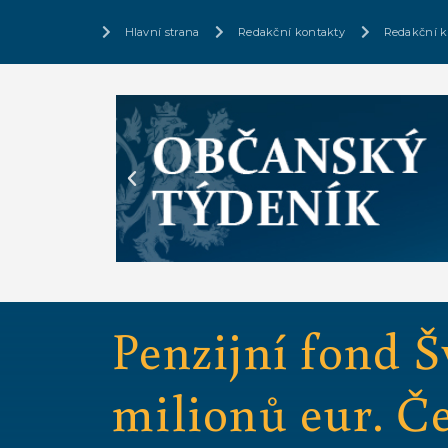
Hlavní strana
Redakční kontakty
Redakční k
Penzijní fond Š
milionů eur. Č