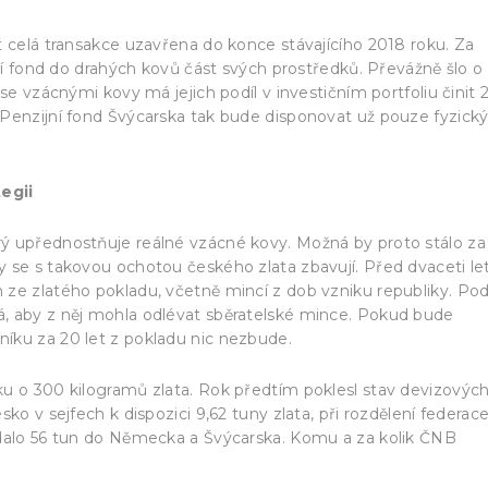
t celá transakce uzavřena do konce stávajícího 2018 roku. Za
jní fond do drahých kovů část svých prostředků. Převážně šlo o
se vzácnými kovy má jejich podíl v investičním portfoliu činit 
 Penzijní fond Švýcarska tak bude disponovat už pouze fyzick
egii
ý upřednostňuje reálné vzácné kovy. Možná by proto stálo za
 se s takovou ochotou českého zlata zbavují. Před dvaceti le
ze zlatého pokladu, včetně mincí z dob vzniku republiky. Pod
, aby z něj mohla odlévat sběratelské mince. Pokud bude
íku za 20 let z pokladu nic nezbude.
ku o 300 kilogramů zlata. Rok předtím poklesl stav devizovýc
ko v sejfech k dispozici 9,62 tuny zlata, při rozdělení federac
odalo 56 tun do Německa a Švýcarska. Komu a za kolik ČNB