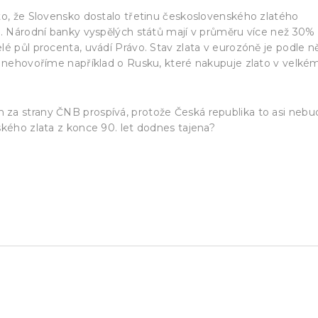
to, že Slovensko dostalo třetinu československého zlatého
o. Národní banky vyspělých států mají v průměru více než 30%
é půl procenta, uvádí Právo. Stav zlata v eurozóně je podle ně
o nehovoříme například o Rusku, které nakupuje zlato v velké
za strany ČNB prospívá, protože Česká republika to asi nebu
ského zlata z konce 90. let dodnes tajena?