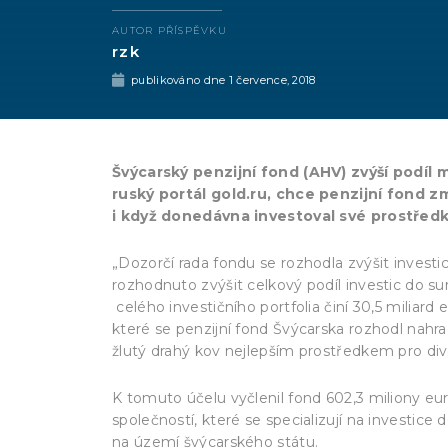
AUTOR PŘÍSPĚVKU
rzk
publikováno dne
1 července, 2018
Švýcarský penzijní fond (AHV) zvýší podíl 
ruský portál gold.ru, chce penzijní fond změ
i když donedávna investoval své prostředk
„Dozorčí rada fondu se rozhodla zvýšit investice
rozhodnuto zvýšit celkový podíl investic do 
celého investičního portfolia činí 30,5 miliard
které se penzijní fond Švýcarska rozhodl nahrad
žlutý drahý kov nejlepším prostředkem pro diver
K tomuto účelu vyčlenil fond 602,3 miliony eu
společností, které se specializují na investi
na území švýcarského státu.