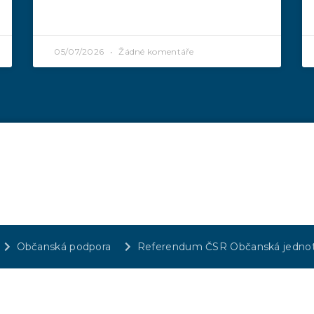
05/07/2026
Žádné komentáře
Občanská podpora
Referendum ČSR Občanská jedno