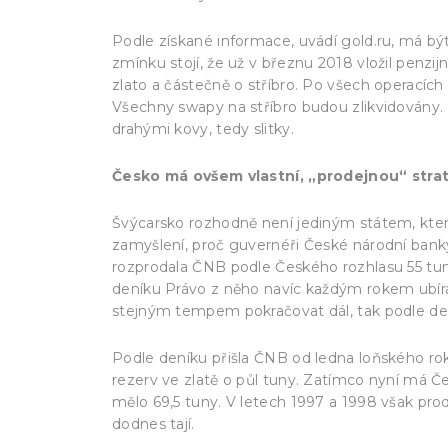
Podle získané informace, uvádí gold.ru, má bý
zmínku stojí, že už v březnu 2018 vložil penzi
zlato a částečně o stříbro. Po všech operacích 
Všechny swapy na stříbro budou zlikvidovány.
drahými kovy, tedy slitky.
Česko má ovšem vlastní, „prodejnou“ strat
Švýcarsko rozhodně není jediným státem, kter
zamyšlení, proč guvernéři České národní banky
rozprodala ČNB podle Českého rozhlasu 55 tun 
deníku Právo z něho navíc každým rokem ubírá
stejným tempem pokračovat dál, tak podle den
Podle deníku přišla ČNB od ledna loňského ro
rezerv ve zlatě o půl tuny. Zatímco nyní má Čes
mělo 69,5 tuny. V letech 1997 a 1998 však pr
dodnes tají.