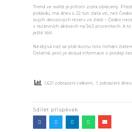
Trend ve světě je přitom zcela obrácený. Přes
pokladu, má dnes o 22 tun zlata víc, než Česk
svých devizových rezerv ve zlatě – Česko necel
v rezervních aktivech na 54,5 procentech. A t
ještě těží.
Nezbývá než se ptát komu toto mrhání zlatem 
Ostatně, proč je dosud informace o prodeji če
1,621 zobrazení celkem, 1 zobrazení dnes
Sdílet příspěvek