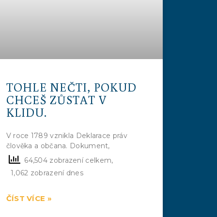
TOHLE NEČTI, POKUD
CHCEŠ ZŮSTAT V
KLIDU.
V roce 1789 vznikla Deklarace práv
člověka a občana. Dokument,
64,504 zobrazení celkem,
1,062 zobrazení dnes
ČÍST VÍCE »