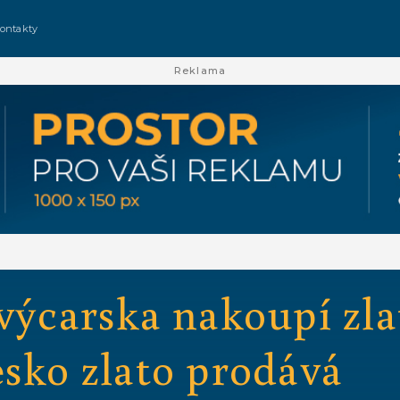
ontakty
Reklama
výcarska nakoupí zla
esko zlato prodává