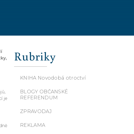
Rubriky
í
tky,
KNIHA Novodobá otroctví
BLOGY OBČANSKÉ
jů,
REFERENDUM
í je
ZPRAVODAJ
REKLAMA
adně