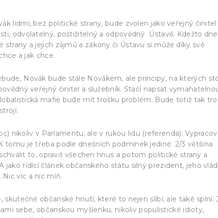
 lidmi, bez politické strany, bude zvolen jako veřejný činitel
ti, odvolatelný, postižitelný a odpovědný Ústavě. Kdežto dne
 strany a jejich zájmů a zákony či Ústavu si může díky své
 chce a jak chce.
bude, Novák bude stále Novákem, ale principy, na kterých sto
povědný veřejný činitel a služebník. Stačí napsat vymahatelno
globalistická mafie bude mít trošku problém. Bude totiž tak tr
trojí.
) nikoliv v Parlamentu, ale v rukou lidu (referenda). Vypracov
K tomu je třeba podle dnešních podmínek jediné. 2/3 většina
 schválit to, opravit všechen hnus a potom politické strany a
jako řídící článek občanského státu silný prezident, jeho vlád
Nic víc a nic míň.
 skutečné občanské hnutí, které to nejen slíbí, ale také splní.
 sami sebe, občanskou myšlenku, nikoliv populistické idioty,