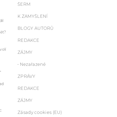
ŠERM
K ZAMYŠLENÍ
il
BLOGY AUTORŮ
vět?
REDAKCE
volí
ZÁJMY
• Nezařazené
“
ZPRÁVY
ad
REDAKCE
ZÁJMY
c
Zásady cookies (EU)