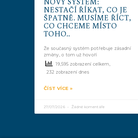
NOVÝ SYSTÉM:
NESTAČÍ ŘÍKAT, CO JE
ŠPATNĚ. MUSÍME ŘÍCT,
CO CHCEME MÍSTO
TOHO..
Že současný systém potřebuje zásadní
změny, o tom už hovoří
19,595 zobrazení celkem,
232 zobrazení dnes
ČÍST VÍCE »
27/07/2026
Žádné komentáře