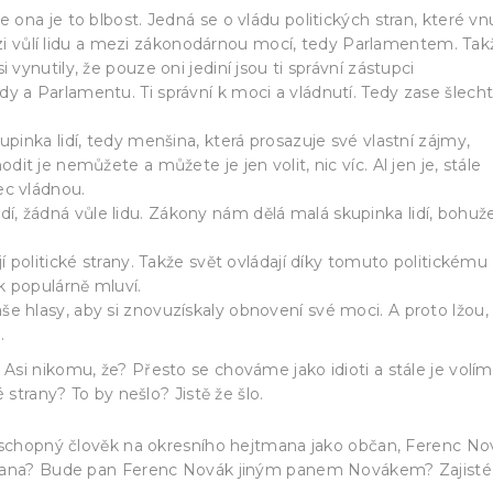
e ona je to blbost. Jedná se o vládu politických stran, které vnu
i vůlí lidu a mezi zákonodárnou mocí, tedy Parlamentem. Tak
i vynutily, že pouze oni jediní jsou ti správní zástupci
dy a Parlamentu. Ti správní k moci a vládnutí. Tedy zase šlecht
kupinka lidí, tedy menšina, která prosazuje své vlastní zájmy,
odit je nemůžete a můžete je jen volit, nic víc. Al jen je, stále
ec vládnou.
í, žádná vůle lidu. Zákony nám dělá malá skupinka lidí, bohuže
ají politické strany. Takže svět ovládají díky tomuto politickému
k populárně mluví.
še hlasy, aby si znovuzískaly obnovení své moci. A proto lžou,
.
si nikomu, že? Přesto se chováme jako idioti a stále je volím
 strany? To by nešlo? Jistě že šlo.
t schopný člověk na okresního hejtmana jako občan, Ferenc No
strana? Bude pan Ferenc Novák jiným panem Novákem? Zajisté