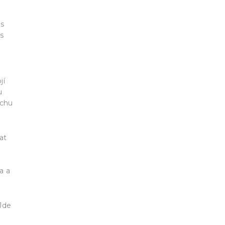
 s
s
jí
u
ochu
at
a a
 Jde