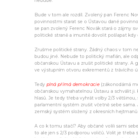
nebude.
Bude v tom ale rozdíl. Zvolený pan Ferenc Novák
povinnostmi starat se o Ústavou dané povinnos
se pan zvolený Ferenc Novák stará o zájmy své
politické straně a imunitě dovolit pošlapat kdy
Zrušme politické strany. Žádný chaos v tom ne
budou jiné. Nebude to politický mafián, ale od
občanskou Ústavu a zrušit politické strany. A 
ve výstupním otvoru exkrementů z trávícího ús
Tedy
plná přímá demokracie
(zákonodárná moc
občanskou vymahatelnou Ústavu a schválit ji. 
hlasů. Je tedy třeba vyhrát volby 2/3 většinou,
parlamentní systém zrušit včetně sebe sama. A 
zemský systém složený z okresních hejtmanů. 
A co k tomu stačí? Aby občané volili sami sebe,
to ale jen s 2/3 podporou voličů. Volit je třeba