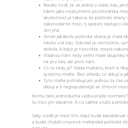
Naoko tvrdí, že se jedná o vládu lidu, jenž
lidem jako nezbytného prostředníka mez
skutečnost je taková, že politické strany s
zákonodárné moci, ti správní zástupci vlá
Jen jiná.
Jenže jakákoliv politická strana je malá s
nikoliv vůli lidu. Odvolat je nemůžete, vyh
dokola. A když je nezvolíte, stejně nakon
Vládnou nám tedy velmi malé skupinky lid
ne pro nás, ale proti nám.
Co to tedy je? Vláda mafiánů, kteří si řík
systému mafie. Bez ohledu co slibují a ja
Tyto mafie potřebují jen jednou za čas va
slibují a ti nejpopulárnější se zmocní moci
Komu tato jednoduchá vazba přijde normální? A
tu moc jim dáváme. A co takhle zrušit politické
Jaký rozdíl je mezi tím, když bude kandidova
a bude chybět vnucená mafiánská politická 