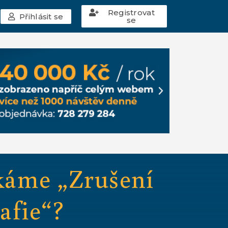
Registrovat
Přihlásit se
se
káme „Zrušení
afie“?