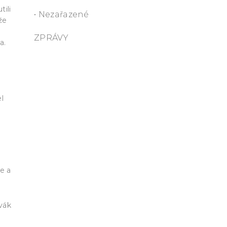
tili
• Nezařazené
že
ZPRÁVY
a.
l
e a
vák