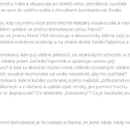
erního Irska a okupovala po staletí celou zeměkouli, vyvolala
nes se sere do celého světa s choutkami bombardovat Rusko
, kdy ve jménu boje proti šlechtě kdejaký soused udal a vražd
málem vylidnili ve jménu demokracie celou Francii?
, ve jménu které USA terorizuje a ekonomicky ždíme celý s
některé extrémní svobody a na straně druhé totální fašismus a
racii, kde prý vládne plebiscit, na stranických schůzích si z
 až vládne jeden ústřední tajemník a uplatňuje cestou prý
uru? A kde to skončilo všichni víme, několik vyvolených vládne
jejich soudruh komunista od vedle nesestřelí, aby ho vystřídal?
racii, kde si každej vychcanej a jeho nejbližší „příbuzenstvo
zákonech a z občanů si udělali opět otroky, jen pomocí trochu
to dopracovali? Do dnešního „havlistánu“? Co je havlistán sn
entní demokracie je to nejlepší a hlavně, že ještě nikdo nikdy ni