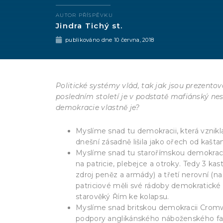
AUTOR PŘÍSPĚVKU
Jindra Tichý st.
publikováno dne
10 června, 2018
Politické systémy vlád, tak jak jsou prezento
posledním století je v podstatě mafiánský nes
demokracie vlastně je?
Myslíme snad tu demokracii, která vznikl
dnešní zásadně lišila jako ořech od kašt
Myslíme snad tu starořímskou demokracii 
na patricie, plebejce a otroky. Tedy 3 kasty 
zdroj peněz a armády) a třetí nerovní (na
patriciové měli své rádoby demokratické
starověký Řím ke kolapsu.
Myslíme snad britskou demokracii Cromwel
podpory anglikánského náboženského fanat