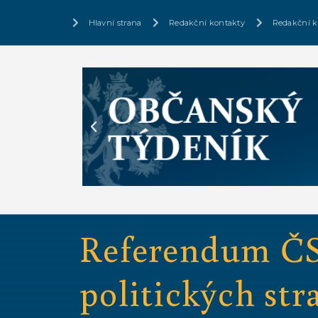
Hlavní strana
Redakční kontakty
Redakční k
Referendum ČS
politických str