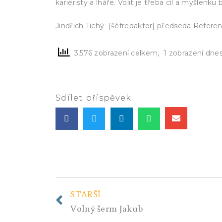
kariéristy a lháře. Volit je třeba cíl a myšlenku
Jindřich Tichý |šéfredaktor| předseda Referen
3,576 zobrazení celkem, 1 zobrazení dne
Sdílet příspěvek
STARŠÍ
Volný šerm Jakub