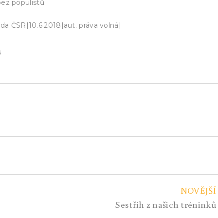
 bez populistů.
da ČSR|10.6.2018|aut. práva volná|
s
NOVĚJŠÍ
Sestřih z našich tréninků