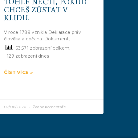
TOHLE NEČTI, POKUD
CHCEŠ ZŮSTAT V
KLIDU.
V roce 1789 vznikla Deklarace práv
člověka a občana. Dokument,
63,571 zobrazení celkem,
129 zobrazení dnes
ČÍST VÍCE »
07/06/2026
Žádné komentáře