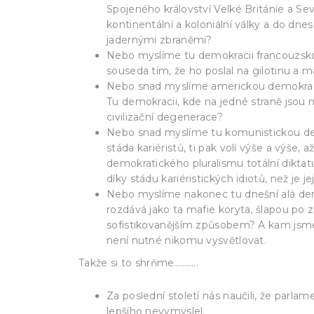
Spojeného království Velké Británie a Sev
kontinentální a koloniální války a do d
jadernými zbraněmi?
Nebo myslíme tu demokracii francouzskou
souseda tím, že ho poslal na gilotinu a 
Nebo snad myslíme americkou demokracii
Tu demokracii, kde na jedné straně jsou 
civilizační degenerace?
Nebo snad myslíme tu komunistickou demok
stáda kariéristů, ti pak volí výše a výše,
demokratického pluralismu totální diktat
díky stádu kariéristických idiotů, než je 
Nebo myslíme nakonec tu dnešní alá demok
rozdává jako ta mafie koryta, šlapou po 
sofistikovanějším způsobem? A kam jsme 
není nutné nikomu vysvětlovat.
Takže si to shrňme………..
Za poslední století nás naučili, že parlam
lepšího nevymyslel.