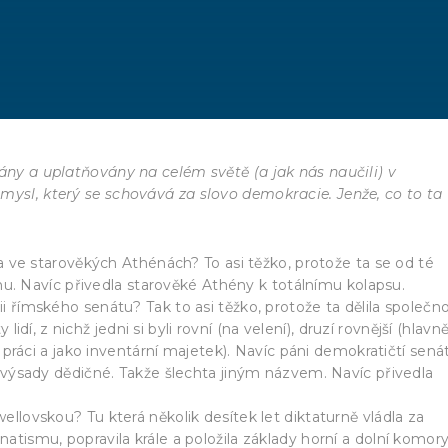
vány a uplatňovány na celém světě (a jak nás naučili) v
mysl, který se schovává za slovo demokracie. Jenže, co to ta
a ve starověkých Athénách? To asi těžko, protože ta se od té
anu. Navíc přivedla starověké Athény k totálnímu kolapsu.
římského senátu? Tak to asi těžko, protože ta dělila společn
lidí, z nichž jedni si byli rovní (na velení), druzí rovnější (hlavn
 práci a jako inventární majetek). Navíc páni demokratičtí sená
 výsady dědičné. Takže šlechta jiným názvem. Navíc přivedla
lovskou? Tu která několik desítek let diktaturně vládla za
ismu, popravila krále a položila základy horní a dolní komor