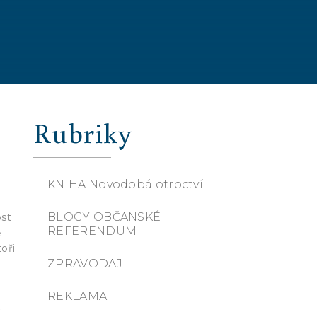
Rubriky
KNIHA Novodobá otroctví
BLOGY OBČANSKÉ
ost
REFERENDUM
ě
toři
ZPRAVODAJ
REKLAMA
y