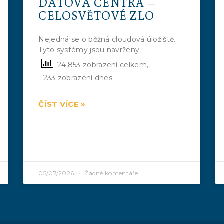
DATOVÁ CENTRA –
CELOSVĚTOVÉ ZLO
Nejedná se o běžná cloudová úložiště.
Tyto systémy jsou navrženy
24,853 zobrazení celkem,
233 zobrazení dnes
ČÍST VÍCE »
05/07/2026
Žádné komentáře