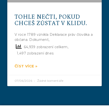
TOHLE NEČTI, POKUD
CHCEŠ ZŮSTAT V KLIDU.
V roce 1789 vznikla Deklarace práv člověka a
občana. Dokument,
64,939 zobrazení celkem,
1,497 zobrazení dnes
ČÍST VÍCE »
07/06/2026
Žádné komentáře