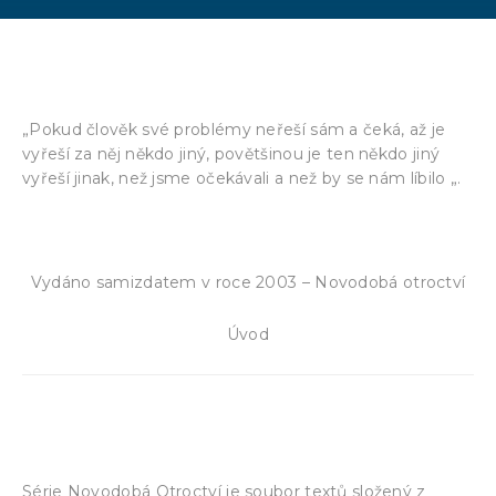
„Pokud člověk své problémy neřeší sám a čeká, až je
vyřeší za něj někdo jiný, povětšinou je ten někdo jiný
vyřeší jinak, než jsme očekávali a než by se nám líbilo „.
Vydáno samizdatem v roce 2003 – Novodobá otroctví
Úvod
Série Novodobá Otroctví je soubor textů složený z