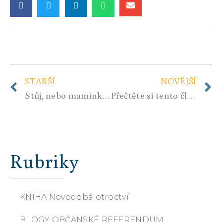
STARŠÍ
NOVĚJŠÍ
Stůj, nebo maminka vystřelí!
Přečtěte si tento článek od začátku do konce a mnohé pochopíte. Sociální experimenty prováděné na evropském bílém obyvatelstvu nemůžou dopadnout jinak!!!
Rubriky
KNIHA Novodobá otroctví
BLOGY OBČANSKÉ REFERENDUM