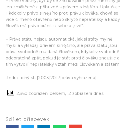
– Právo většiny, byť by se zachováním práva menšiny je
jen změkčené a příbuzné s právem silnějšího. Uplatňuje-
li kdokoliv právo silnějšího proti právu člověka, chová se
více či méně otevřeně nebo skrytě nepřátelsky a každý
člověk má právo bránit si sebe a „své“.
– Práva státu nejsou automatická, jak si státy mylně
myslí a vykládají právem silnějšího, ale práva státu jsou
práva svobodně mu daná člověkem, kdykoliv svobodně
odebratelná zpět, pokud je stát proti člověku zneužije a
tím vytvoří nepřátelský vztah mezi člověkem a státem.
Jindra Tichý st. |2003|2017|práva vyhrazena|
2,360 zobrazení celkem, 2 zobrazení dnes
Sdílet příspěvek