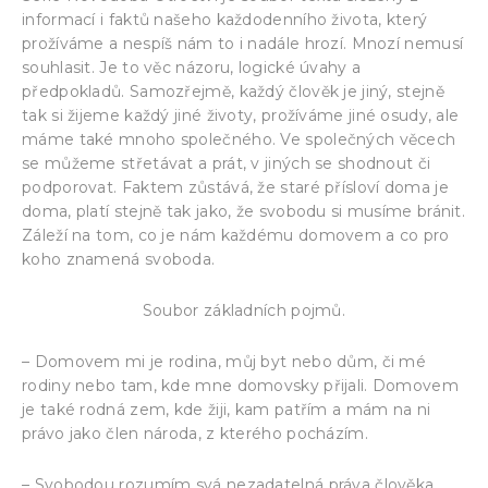
informací i faktů našeho každodenního života, který
prožíváme a nespíš nám to i nadále hrozí. Mnozí nemusí
souhlasit. Je to věc názoru, logické úvahy a
předpokladů. Samozřejmě, každý člověk je jiný, stejně
tak si žijeme každý jiné životy, prožíváme jiné osudy, ale
máme také mnoho společného. Ve společných věcech
se můžeme střetávat a prát, v jiných se shodnout či
podporovat. Faktem zůstává, že staré přísloví doma je
doma, platí stejně tak jako, že svobodu si musíme bránit.
Záleží na tom, co je nám každému domovem a co pro
koho znamená svoboda.
Soubor základních pojmů.
– Domovem mi je rodina, můj byt nebo dům, či mé
rodiny nebo tam, kde mne domovsky přijali. Domovem
je také rodná zem, kde žiji, kam patřím a mám na ni
právo jako člen národa, z kterého pocházím.
– Svobodou rozumím svá nezadatelná práva člověka