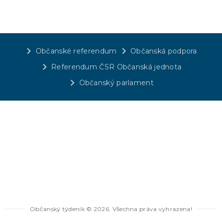
Občanské referendum
Občanská podpora
Referendum ČSR Občanská jednota
Občanský parlament
Občanský týdeník © 2026. Všechna práva vyhrazena!