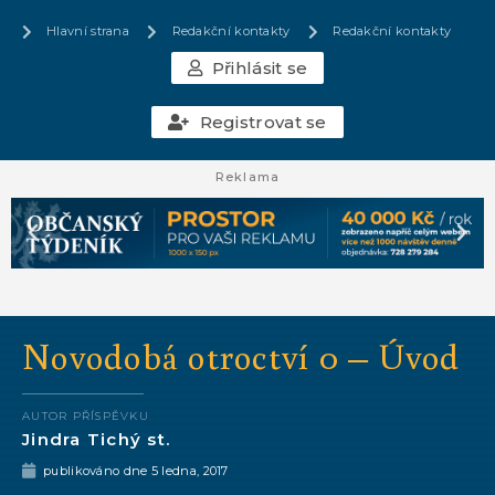
Hlavní strana
Redakční kontakty
Redakční kontakty
Přihlásit se
Registrovat se
Reklama
Novodobá otroctví 0 – Úvod
AUTOR PŘÍSPĚVKU
Jindra Tichý st.
publikováno dne
5 ledna, 2017