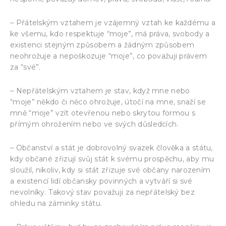
– Přátelským vztahem je vzájemný vztah ke každému a
ke všemu, kdo respektuje “moje”, má práva, svobody a
existenci stejným způsobem a žádným způsobem
neohrožuje a nepoškozuje “moje”, co považuji právem
za “své”.
– Nepřátelským vztahem je stav, když mne nebo
“moje” někdo či něco ohrožuje, útočí na mne, snaží se
mně “moje” vzít otevřenou nebo skrytou formou s
přímým ohrožením nebo ve svých důsledcích.
– Občanství a stát je dobrovolný svazek člověka a státu,
kdy občané zřizují svůj stát k svému prospěchu, aby mu
sloužil, nikoliv, kdy si stát zřizuje své občany narozením
a existencí lidí občansky povinných a vytváří si své
nevolníky. Takový stav považuji za nepřátelský bez
ohledu na záminky státu.