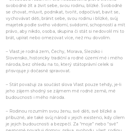
svobodně žít a živit sebe, svou rodinu, blízké. Svobodně
se chovat, mluvit, podnikat, tvořit, odpočívat, bavit se,
vychovávat děti, bránit sebe, svou rodinu i blízké, svůj
majetek podle svého vědomí, svědomí, schopností a mít
právo, aby nikdo, osoba, skupina či stát si nedovolil mi to
brát, upírat nebo omezovat více, než mu dovolím.
– Vlast je rodná zem, Čechy, Morava, Slezsko i
Slovensko, historicky tradiční a rodné území mé i mého
národa, bez ohledu na to, který státoprávní celek si
přisvojuje ji dočasně spravovat.
– Stát považuji za součást slova Vlast pouze tehdy, je-li
jeho zájem shodný se zájmem mé rodné země, mé
budoucnosti i mého národa.
– Rodinou rozumím svou ženu, své děti, své blízké a
příbuzné, ale také svůj národ v jejich existenci, kdy cílem
je jejich budoucnosti a bezpečí. Za “moje” nebo “své”
nesporně považuji domov, práva, svobodu, vlast, rodinu.