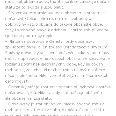
musí stát občanu poskytnout a kolik se zavazuje občan
státu za to jako za službu platit.
– Stvrzenka této smlouvy mezi občanem a státem je
občanství. Občanstvím rozumíme svobodný a
dobrovolný vstup občana do takové občanské obce,
tedy i svobodné právo k odchodu, jestliže stát původně
sjednané podmínky neplní.
– Platba za dobrovolné členství, tedy občanství,
způsobem daně, je jen způsob úhrady takové smlouvy.
Správný občanský stát není oprávněn jakkoliv podmínky
měnit a upravovat v neprospěch občana, ale spravovat v
rozsahu podmínek sjednaných v době, kdy se občan
rozhoduje, zda chce či nechce mít s takovým státem
něco společného. Nikoliv nepřetržitými změnami vztah
deformovat.
– Občanský stát je zástupce občana při ochraně a správě
občanova zájmu. Nikoliv tedy stát nařizuje občanům,
ale občané nařizují státu.
– Odpovědný je stát občanům, nikoliv občané státu a
rozhodujícím v tomto vztahu je občan. Činnost státu
jinak než bylo ujednáno nebo v rozporu s tímto