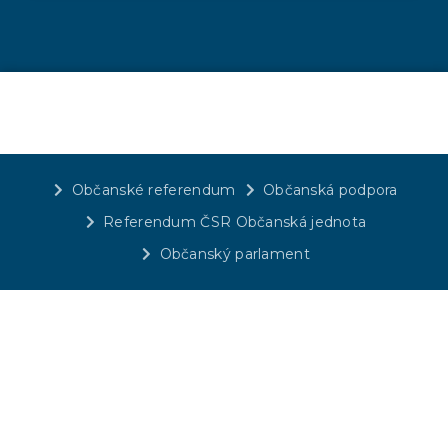
Občanské referendum
Občanská podpora
Referendum ČSR Občanská jednota
Občanský parlament