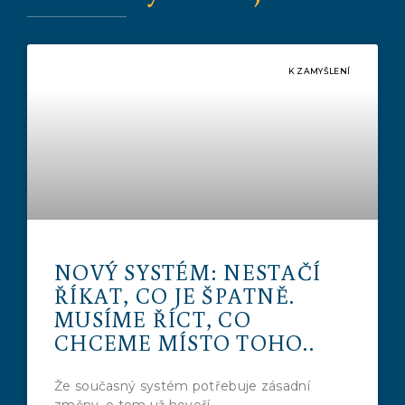
K ZAMYŠLENÍ
NOVÝ SYSTÉM: NESTAČÍ
ŘÍKAT, CO JE ŠPATNĚ.
MUSÍME ŘÍCT, CO
CHCEME MÍSTO TOHO..
Že současný systém potřebuje zásadní
změny, o tom už hovoří