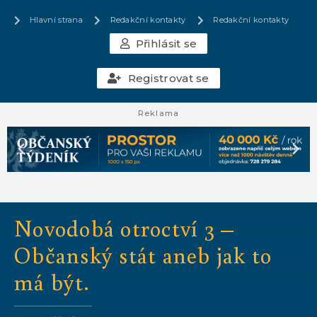
Hlavní strana
Redakční kontakty
Redakční kontakty
Přihlásit se
Registrovat se
Reklama
Novodobá otroctví 3 –
Občanský stát aneb jak to
má být.