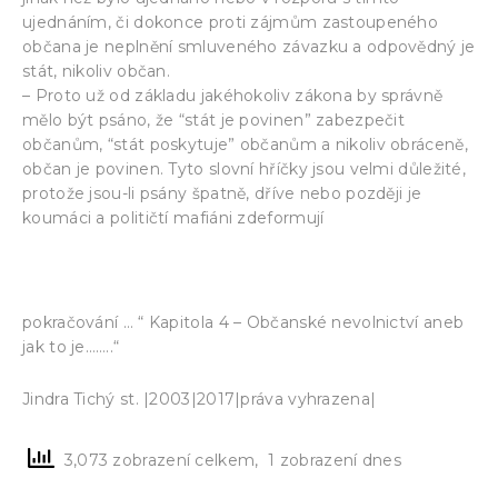
ujednáním, či dokonce proti zájmům zastoupeného
občana je neplnění smluveného závazku a odpovědný je
stát, nikoliv občan.
– Proto už od základu jakéhokoliv zákona by správně
mělo být psáno, že “stát je povinen” zabezpečit
občanům, “stát poskytuje” občanům a nikoliv obráceně,
občan je povinen. Tyto slovní hříčky jsou velmi důležité,
protože jsou-li psány špatně, dříve nebo později je
koumáci a političtí mafiáni zdeformují
pokračování … “ Kapitola 4 – Občanské nevolnictví aneb
jak to je……..“
Jindra Tichý st. |2003|2017|práva vyhrazena|
3,073 zobrazení celkem, 1 zobrazení dnes