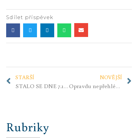
Sdílet příspěvek
STARŠÍ
NOVĚJŠÍ
STALO SE DNE 7.1.2017….
Opravdu nepřehlédněte. Podivné to vyhrožování amerických generálů, ten chlap se zbláznil nebo chce opravdu válku.
Rubriky