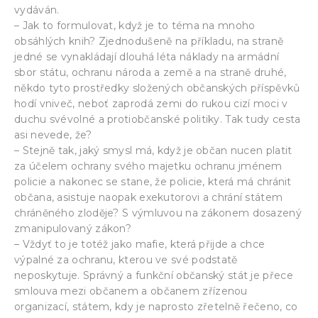
vydáván.
– Jak to formulovat, když je to téma na mnoho
obsáhlých knih? Zjednodušeně na příkladu, na straně
jedné se vynakládají dlouhá léta náklady na armádní
sbor státu, ochranu národa a země a na straně druhé,
někdo tyto prostředky složených občanských příspěvků
hodí vniveč, neboť zaprodá zemi do rukou cizí moci v
duchu svévolné a protiobčanské politiky. Tak tudy cesta
asi nevede, že?
– Stejně tak, jaký smysl má, když je občan nucen platit
za účelem ochrany svého majetku ochranu jménem
policie a nakonec se stane, že policie, která má chránit
občana, asistuje naopak exekutorovi a chrání státem
chráněného zloděje? S výmluvou na zákonem dosazený
zmanipulovaný zákon?
– Vždyť to je totéž jako mafie, která přijde a chce
výpalné za ochranu, kterou ve své podstatě
neposkytuje. Správný a funkční občanský stát je přece
smlouva mezi občanem a občanem zřízenou
organizací, státem, kdy je naprosto zřetelně řečeno, co