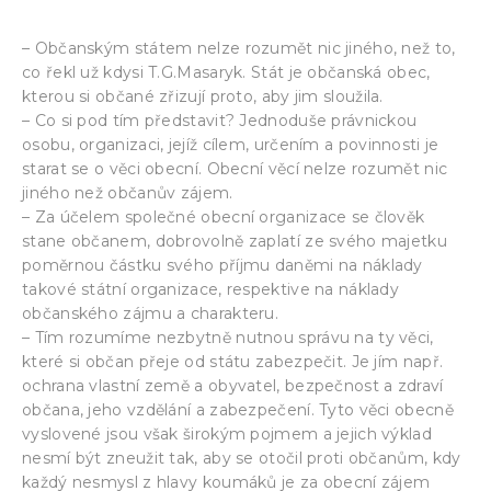
– Občanským státem nelze rozumět nic jiného, než to,
co řekl už kdysi T.G.Masaryk. Stát je občanská obec,
kterou si občané zřizují proto, aby jim sloužila.
– Co si pod tím představit? Jednoduše právnickou
osobu, organizaci, jejíž cílem, určením a povinnosti je
starat se o věci obecní. Obecní věcí nelze rozumět nic
jiného než občanův zájem.
– Za účelem společné obecní organizace se člověk
stane občanem, dobrovolně zaplatí ze svého majetku
poměrnou částku svého příjmu daněmi na náklady
takové státní organizace, respektive na náklady
občanského zájmu a charakteru.
– Tím rozumíme nezbytně nutnou správu na ty věci,
které si občan přeje od státu zabezpečit. Je jím např.
ochrana vlastní země a obyvatel, bezpečnost a zdraví
občana, jeho vzdělání a zabezpečení. Tyto věci obecně
vyslovené jsou však širokým pojmem a jejich výklad
nesmí být zneužit tak, aby se otočil proti občanům, kdy
každý nesmysl z hlavy koumáků je za obecní zájem