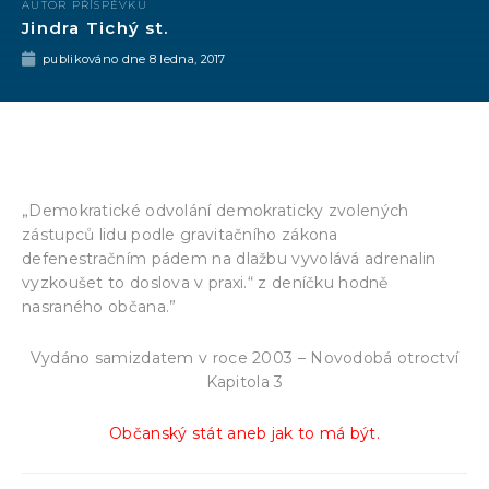
AUTOR PŘÍSPĚVKU
Jindra Tichý st.
publikováno dne
8 ledna, 2017
„Demokratické odvolání demokraticky zvolených
zástupců lidu podle gravitačního zákona
defenestračním pádem na dlažbu vyvolává adrenalin
vyzkoušet to doslova v praxi.“ z deníčku hodně
nasraného občana.”
Vydáno samizdatem v roce 2003 – Novodobá otroctví
Kapitola 3
Občanský stát aneb jak to má být.